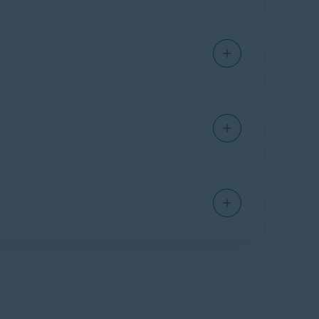
el inicio de sesión de tu Cuenta Avast.
enta Avast
.
r que ya no admitimos. Quizás tengas que
Espera unos minutos y vuelve a intentarlo.
 problema y solicitar ayuda. Hacemos lo
orrectamente una dirección de correo
siete caracteres. Comprueba si el