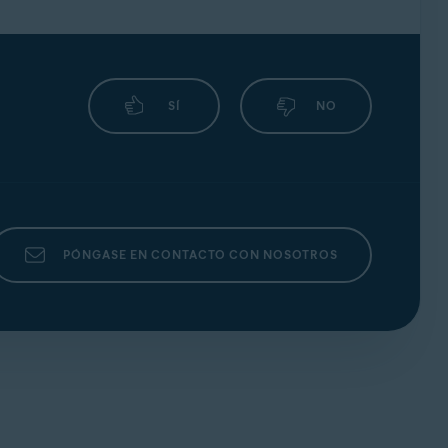
traseña, también comprobarás si tu dirección de
adas, consulta el artículo siguiente:
te:
SÍ
NO
PÓNGASE EN CONTACTO CON NOSOTROS
ar con Google
mientras ya tienes una sesión
lver este problema, prueba una de las
ogle
, introduce manualmente las credenciales