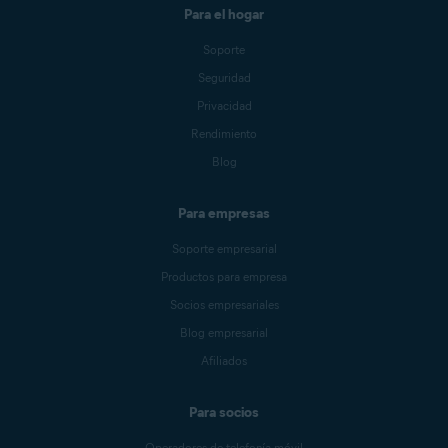
con Google
, debes elegir una
Para el hogar
cuenta de Google con una
dirección de correo electrónico
Soporte
que esté
conectada
a tu Cuenta
Avast. Sin embargo, no es
Seguridad
necesario que sea el
correo
Privacidad
electrónico principal
de tu cuenta
Avast.
Rendimiento
Blog
Para empresas
Soporte empresarial
Productos para empresa
Socios empresariales
Blog empresarial
Afiliados
Para socios
Operadores de telefonía móvil