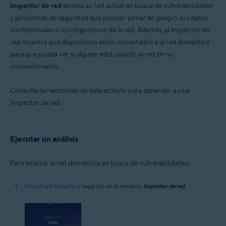
Inspector de red
analiza su red actual en busca de vulnerabilidades
Sistemas operativos:
y problemas de seguridad que puedan poner en peligro sus datos
confidenciales o los dispositivos de la red. Además, el Inspector de
Microsoft Windows 11 Home/Pro/Enterprise/Education
Microsoft Windows 10 Home/Pro/Enterprise/Education - 32 o 64 bits
red muestra qué dispositivos están conectados a la red doméstica
Microsoft Windows 8.1/Pro/Enterprise - 32 o 64 bits
para que pueda ver si alguien está usando la red sin su
Microsoft Windows 8/Pro/Enterprise - 32 o 64 bits
consentimiento.
Microsoft Windows 7 Home Basic/Home
Premium/Professional/Enterprise/Ultimate - Service Pack 1 con
Convenient Rollup Update, 32 o 64 bits
Consulte las secciones de este artículo para aprender a usar
Inspector de red.
Apple macOS 14.x (Sonoma)
Apple macOS 13.x (Ventura)
Apple macOS 12.x (Monterey)
Apple macOS 11.x (Big Sur)
Ejecutar un análisis
Apple macOS 10.15.x (Catalina)
Apple macOS 10.14.x (Mojave)
Apple macOS 10.13.x (High Sierra)
Para analizar la red doméstica en busca de vulnerabilidades:
Apple macOS 10.12.x (Sierra)
Apple Mac OS X 10.11.x (El Capitan)
Abra Avast Security
y haga clic en el mosaico
Inspector de red
.