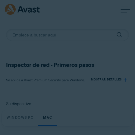
Inspector de red - Primeros pasos
Se aplica a Avast Premium Security para Windows, Avast Free Antivirus para Windows, Avast Premium Security para Mac, Avast Security para Mac
MOSTRAR DETALLES
Productos:
Su dispositivo:
Avast Premium Security 24.x para Windows
Avast Free Antivirus 24.x para Windows
WINDOWS PC
MAC
Avast Premium Security 15.x para Mac
Avast Security 15.x para Mac