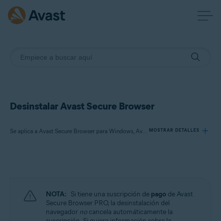
Desinstalar Avast Secure Browser
Se aplica a Avast Secure Browser para Windows, Avast Secure Browser para Mac, Avast Secure Browser para Android, Avast Secure Browser para iOS
MOSTRAR DETALLES
Productos:
Avast Secure Browser 121.x para Windows
Avast Secure Browser 121.x para Mac
NOTA:
Si tiene una suscripción de
pago
de Avast
Avast Secure Browser 7.x para Android
Secure Browser PRO, la desinstalación del
Avast Secure Browser 5.x para iOS
navegador
no
cancela automáticamente la
suscripción. Si quiere información sobre la