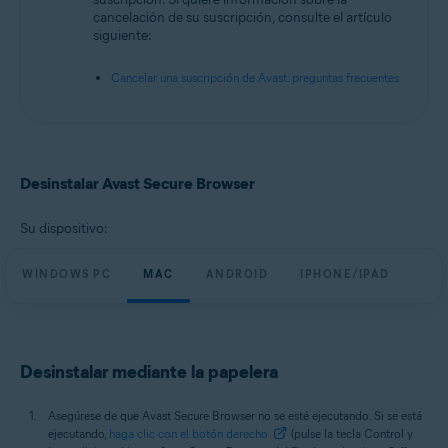
Sistemas operativos:
cancelación de su suscripción, consulte el artículo
siguiente:
Microsoft Windows 11 Home/Pro/Enterprise/Education
Microsoft Windows 10 Home/Pro/Enterprise/Education - 32 o 64 bits
Cancelar una suscripción de Avast: preguntas frecuentes
Microsoft Windows 8.1/Pro/Enterprise - 32 o 64 bits
Microsoft Windows 8/Pro/Enterprise - 32 o 64 bits
Microsoft Windows 7 Home Basic/Home
Premium/Professional/Enterprise/Ultimate - Service Pack 1, 32 o 64 bits
Apple macOS 14.x (Sonoma)
Apple macOS 13.x (Ventura)
Desinstalar Avast Secure Browser
Apple macOS 12.x (Monterey)
Apple macOS 11.x (Big Sur)
Google Android 9.0 (Pie, API 28) o superior
Su dispositivo:
Apple iOS 15.0 o posterior
WINDOWS PC
MAC
ANDROID
IPHONE/IPAD
Desinstalar mediante la papelera
Asegúrese de que Avast Secure Browser no se esté ejecutando. Si se está
ejecutando,
haga clic con el botón derecho
(pulse la tecla Control y