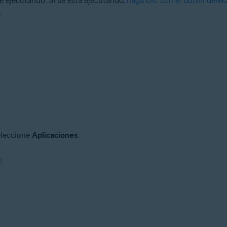
 ejecutando. Si se está ejecutando,
haga clic con el botón dere
.
eleccione
Aplicaciones
.