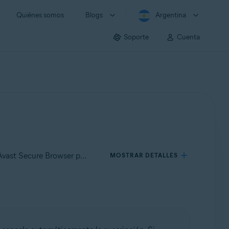
Quiénes somos
Blogs
Argentina
Soporte
Cuenta
Se aplica a Avast Secure Browser para Windows, Avast Secure Browser para Mac, Avast Secure Browser para Android, Avast Secure Browser para iOS
MOSTRAR DETALLES