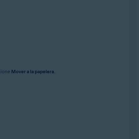
cione
Mover a la papelera
.