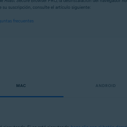
e Avast Secure Browser PRO, la desinstalación del navegador
no
 su suscripción, consulte el artículo siguiente:
guntas frecuentes
n
- 32 o 64 bits
onal/Enterprise/Ultimate - Service Pack 1, 32 o 64 bits
MAC
ANDROID