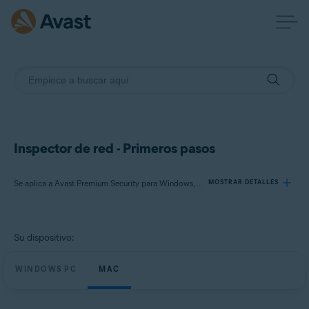
Inspector de red - Primeros pasos
Se aplica a Avast Premium Security para Windows, Avast Free Antivirus para Windows, Avast Premium Security para Mac, Avast Security para Mac
MOSTRAR DETALLES
Productos:
Su dispositivo:
Avast Premium Security 24.x para Windows
Avast Free Antivirus 24.x para Windows
WINDOWS PC
MAC
Avast Premium Security 15.x para Mac
Avast Security 15.x para Mac