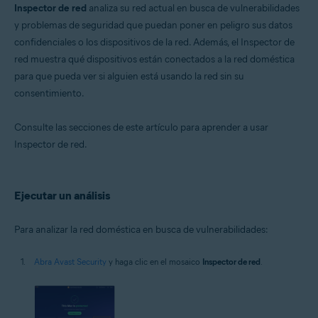
Inspector de red
analiza su red actual en busca de vulnerabilidades
Sistemas operativos:
y problemas de seguridad que puedan poner en peligro sus datos
confidenciales o los dispositivos de la red. Además, el Inspector de
Microsoft Windows 11 Home/Pro/Enterprise/Education
Microsoft Windows 10 Home/Pro/Enterprise/Education - 32 o 64 bits
red muestra qué dispositivos están conectados a la red doméstica
Microsoft Windows 8.1/Pro/Enterprise - 32 o 64 bits
para que pueda ver si alguien está usando la red sin su
Microsoft Windows 8/Pro/Enterprise - 32 o 64 bits
consentimiento.
Microsoft Windows 7 Home Basic/Home
Premium/Professional/Enterprise/Ultimate - Service Pack 1 con
Convenient Rollup Update, 32 o 64 bits
Consulte las secciones de este artículo para aprender a usar
Inspector de red.
Apple macOS 14.x (Sonoma)
Apple macOS 13.x (Ventura)
Apple macOS 12.x (Monterey)
Apple macOS 11.x (Big Sur)
Ejecutar un análisis
Apple macOS 10.15.x (Catalina)
Apple macOS 10.14.x (Mojave)
Apple macOS 10.13.x (High Sierra)
Para analizar la red doméstica en busca de vulnerabilidades:
Apple macOS 10.12.x (Sierra)
Apple Mac OS X 10.11.x (El Capitan)
Abra Avast Security
y haga clic en el mosaico
Inspector de red
.