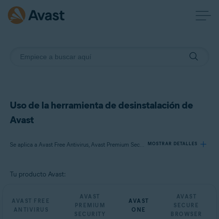
Uso de la herramienta de desinstalación de
Avast
Se aplica a Avast Free Antivirus, Avast Premium Security, Avast One, Avast Secure Browser
MOSTRAR DETALLES
Tu producto Avast:
Productos:
Avast Free Antivirus
AVAST
AVAST
AVAST FREE
AVAST
Avast Premium Security
PREMIUM
SECURE
ANTIVIRUS
ONE
Avast One
SECURITY
BROWSER