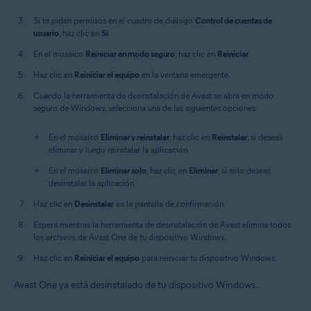
Si te piden permisos en el cuadro de diálogo
Control de cuentas de
usuario
, haz clic en
Sí
.
En el mosaico
Reiniciar en modo seguro
, haz clic en
Reiniciar
.
Haz clic en
Reiniciar el equipo
en la ventana emergente.
Cuando la herramienta de desinstalación de Avast se abra en modo
seguro de Windows, selecciona una de las siguientes opciones:
En el mosaico
Eliminar y reinstalar
, haz clic en
Reinstalar
, si deseas
eliminar y luego reinstalar la aplicación.
En el mosaico
Eliminar solo
, haz clic en
Eliminar
, si solo deseas
desinstalar la aplicación.
Haz clic en
Desinstalar
en la pantalla de confirmación.
Espera mientras la herramienta de desinstalación de Avast elimina todos
los archivos de Avast One de tu dispositivo Windows.
Haz clic en
Reiniciar el equipo
para reiniciar tu dispositivo Windows.
Avast One ya está desinstalado de tu dispositivo Windows.