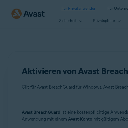
Für Privatanwender
Für Untern
Sicherheit
Privatsphäre
Aktivieren von Avast Breac
Gilt für Avast BreachGuard für Windows, Avast Brea
Produkte:
Avast BreachGuard
ist eine kostenpflichtige Anwendu
Anwendung mit einem
Avast-Konto
mit gültigem Abo
Avast BreachGuard 24.x für Windows
Avast BreachGuard 1.x für Mac