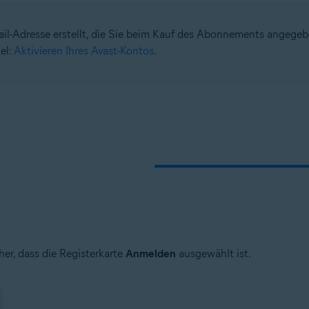
ail-Adresse erstellt, die Sie beim Kauf des Abonnements angege
n
el:
Aktivieren Ihres Avast-Kontos
.
 – 32-/64-Bit
n – 32-/64-Bit
– 32-/64-Bit
ional/Enterprise/Ultimate – Service Pack 1, 32-/64-Bit
her, dass die Registerkarte
Anmelden
ausgewählt ist.