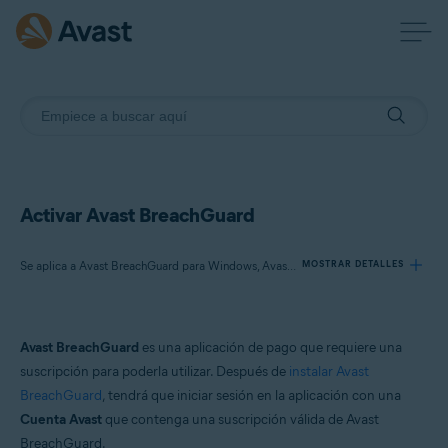
Activar Avast BreachGuard
Se aplica a Avast BreachGuard para Windows, Avast BreachGuard para Mac
MOSTRAR DETALLES
Productos:
Avast BreachGuard
es una aplicación de pago que requiere una
Avast BreachGuard 24.x para Windows
suscripción para poderla utilizar. Después de
instalar Avast
Avast BreachGuard 1.x para Mac
BreachGuard
, tendrá que iniciar sesión en la aplicación con una
Cuenta Avast
que contenga una suscripción válida de Avast
Sistemas operativos:
BreachGuard.