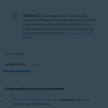
Microsoft Windows 11 Home/Pro/Enterprise/Education
Microsoft Windows 10 Home/Pro/Enterprise/Education - 32 o 64 bits
Microsoft Windows 8.1/Pro/Enterprise - 32 o 64 bits
Microsoft Windows 8/Pro/Enterprise - 32 o 64 bits
CONSEJO:
Se ha creado una Cuenta Avast
Microsoft Windows 7 Home Basic/Home
mediante la dirección de correo electrónico que ha
Premium/Professional/Enterprise/Ultimate - Service Pack 1, 32 o 64 bits
proporcionado al comprar la suscripción. Para
iniciar sesión en su Cuenta Avast por primera vez,
Apple macOS 14.x (Sonoma)
consulte el artículo siguiente:
Activar su Cuenta
Apple macOS 13.x (Ventura)
Avast
.
Apple macOS 12.x (Monterey)
Apple macOS 11.x (Big Sur)
Apple macOS 10.15.x (Catalina)
Su dispositivo:
Apple macOS 10.14.x (Mojave)
Apple macOS 10.13.x (High Sierra)
WINDOWS PC
MAC
Iniciar sesión con una Cuenta Avast
Abra Avast BreachGuard
y haga clic en
Iniciar sesión
. Se abre su
navegador web predeterminado.