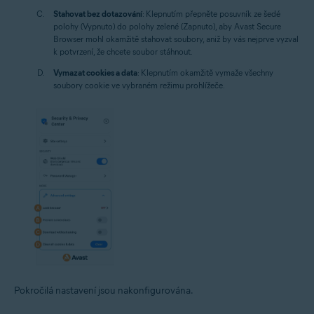
Stahovat bez dotazování
: Klepnutím přepněte posuvník ze šedé
polohy (Vypnuto) do polohy zelené (Zapnuto), aby Avast Secure
Browser mohl okamžitě stahovat soubory, aniž by vás nejprve vyzval
k potvrzení, že chcete soubor stáhnout.
Vymazat cookies a data
: Klepnutím okamžitě vymaže všechny
soubory cookie ve vybraném režimu prohlížeče.
Pokročilá nastavení jsou nakonfigurována.