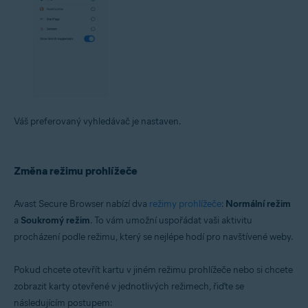
Váš preferovaný vyhledávač je nastaven.
Změna režimu prohlížeče
Avast Secure Browser nabízí dva
režimy prohlížeče
:
Normální režim
a
Soukromý režim
. To vám umožní uspořádat vaši aktivitu
procházení podle režimu, který se nejlépe hodí pro navštívené weby.
Pokud chcete otevřít kartu v jiném režimu prohlížeče nebo si chcete
zobrazit karty otevřené v jednotlivých režimech, řiďte se
následujícím postupem: