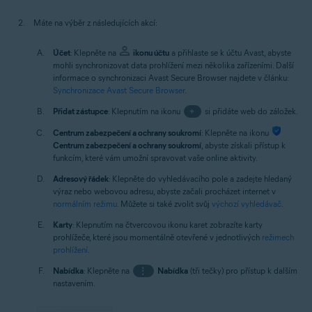
Máte na výběr z následujících akcí:
Účet
: Klepněte na
ikonu účtu
a přihlaste se k účtu Avast, abyste
mohli synchronizovat data prohlížení mezi několika zařízeními. Další
informace o synchronizaci Avast Secure Browser najdete v článku:
Synchronizace Avast Secure Browser
.
Přidat zástupce
: Klepnutím na ikonu
+
si přidáte web do záložek.
Centrum zabezpečení a ochrany soukromí
: Klepněte na ikonu
Centrum zabezpečení a ochrany soukromí
, abyste získali přístup k
funkcím, které vám umožní spravovat vaše online aktivity.
Adresový řádek
: Klepněte do vyhledávacího pole a zadejte hledaný
výraz nebo webovou adresu, abyste začali procházet internet v
normálním režimu
. Můžete si také zvolit svůj
výchozí vyhledávač
.
Karty
: Klepnutím na čtvercovou ikonu karet zobrazíte karty
prohlížeče, které jsou momentálně otevřené v jednotlivých
režimech
prohlížení
.
Nabídka
: Klepněte na
⋮
Nabídka
(tři tečky) pro přístup k dalším
nastavením.