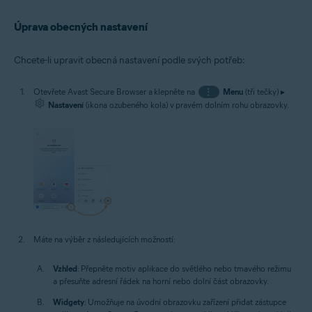
Úprava obecných nastavení
Chcete-li upravit obecná nastavení podle svých potřeb:
Otevřete Avast Secure Browser a klepněte na
⋮
Menu
(tři tečky) ▸
Nastavení
(ikona ozubeného kola) v pravém dolním rohu obrazovky.
Máte na výběr z následujících možností:
Vzhled
: Přepněte motiv aplikace do světlého nebo tmavého režimu
a přesuňte adresní řádek na horní nebo dolní část obrazovky.
Widgety
: Umožňuje na úvodní obrazovku zařízení přidat zástupce