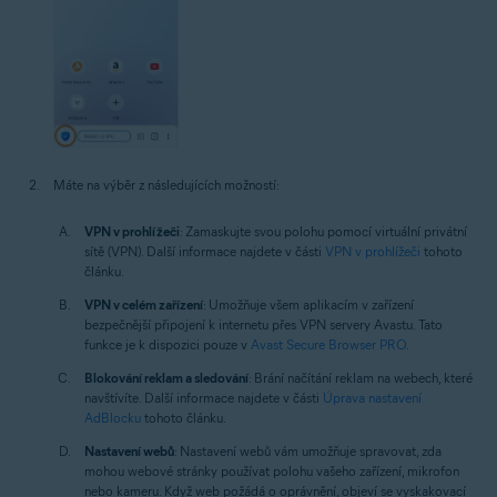
Máte na výběr z následujících možností:
VPN v prohlížeči
: Zamaskujte svou polohu pomocí virtuální privátní
sítě (VPN). Další informace najdete v části
VPN v prohlížeči
tohoto
článku.
VPN v celém zařízení
: Umožňuje všem aplikacím v zařízení
bezpečnější připojení k internetu přes VPN servery Avastu. Tato
funkce je k dispozici pouze v
Avast Secure Browser PRO
.
Blokování reklam a sledování
: Brání načítání reklam na webech, které
navštívíte. Další informace najdete v části
Úprava nastavení
AdBlocku
tohoto článku.
Nastavení webů
: Nastavení webů vám umožňuje spravovat, zda
mohou webové stránky používat polohu vašeho zařízení, mikrofon
nebo kameru. Když web požádá o oprávnění, objeví se vyskakovací