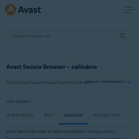
Avast Secure Browser – začínáme
ZOBRAZIT PODROBNOSTI
Platí pro Avast Secure Browser, Avast Secure Browser PRO
Vaše zařízení:
Produkty:
Avast Secure Browser
WINDOWS PC
MAC
ANDROID
IPHONE/IPAD
Avast Secure Browser PRO
Avast Secure Browser je webový prohlížeč s integrovanými
Operační systémy:
funkcemi zabezpečení a ochrany soukromí, které vám pomohou