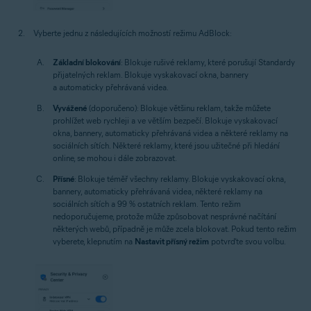
Vyberte jednu z následujících možností režimu AdBlock:
Základní blokování
: Blokuje rušivé reklamy, které porušují Standardy
přijatelných reklam. Blokuje vyskakovací okna, bannery
a automaticky přehrávaná videa.
Vyvážené
(doporučeno): Blokuje většinu reklam, takže můžete
prohlížet web rychleji a ve větším bezpečí. Blokuje vyskakovací
okna, bannery, automaticky přehrávaná videa a některé reklamy na
sociálních sítích. Některé reklamy, které jsou užitečné při hledání
online, se mohou i dále zobrazovat.
Přísné
: Blokuje téměř všechny reklamy. Blokuje vyskakovací okna,
bannery, automaticky přehrávaná videa, některé reklamy na
sociálních sítích a 99 % ostatních reklam. Tento režim
nedoporučujeme, protože může způsobovat nesprávné načítání
některých webů, případně je může zcela blokovat. Pokud tento režim
vyberete, klepnutím na
Nastavit přísný režim
potvrďte svou volbu.