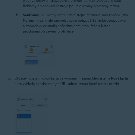
webové útoky a nebezpečné stahování pomocí Webového štítu.
Reklamy a sledovací nástroje jsou blokovány (vyvážený režim).
Soukromý
: Soukromý režim nabízí stejné možnosti zabezpečení jako
Normální režim, ale zároveň vypíná pořizování snímků obrazovky a
automaticky odstraňuje všechna data prohlížeče a historii
procházení při zavření prohlížeče.
Chcete-li otevřít novou kartu ve vybraném režimu, klepněte na
Nová karta
,
poté vyhledejte nebo zadejte URL adresu webu, který chcete otevřít.