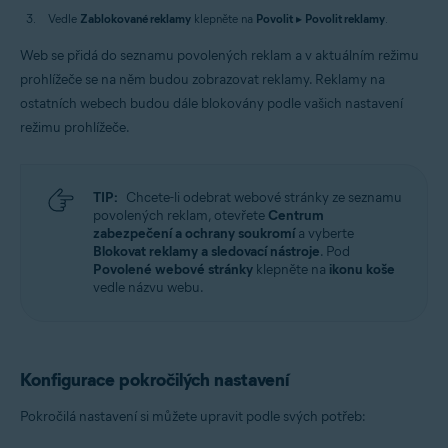
Vedle
Zablokované reklamy
klepněte na
Povolit
▸
Povolit reklamy
.
Web se přidá do seznamu povolených reklam a v aktuálním režimu
prohlížeče se na něm budou zobrazovat reklamy. Reklamy na
ostatních webech budou dále blokovány podle vašich nastavení
režimu prohlížeče.
TIP:
Chcete-li odebrat webové stránky ze seznamu
povolených reklam, otevřete
Centrum
zabezpečení a ochrany soukromí
a vyberte
Blokovat reklamy a sledovací nástroje
. Pod
Povolené webové stránky
klepněte na
ikonu koše
vedle názvu webu.
Konfigurace pokročilých nastavení
Pokročilá nastavení si můžete upravit podle svých potřeb: