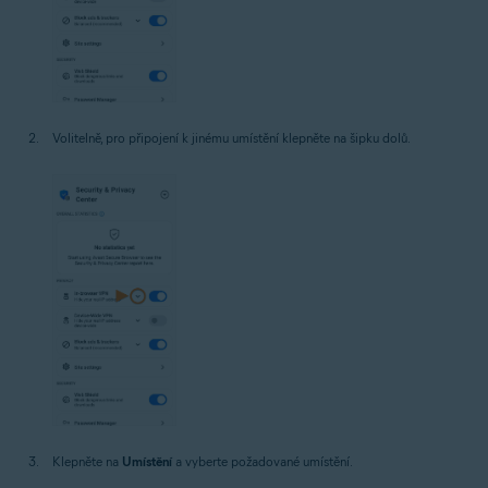
Volitelně, pro připojení k jinému umístění klepněte na šipku dolů.
Klepněte na
Umístění
a vyberte požadované umístění.