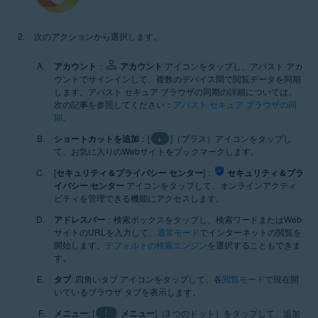
次のアクションから選択します。
アカウント
：
アカウント
アイコンをタップし、アバスト アカ
ウントでサインインして、複数のデバイス間で閲覧データを同期
します。アバスト セキュア ブラウザの同期の詳細については、
次の記事を参照してください：
アバスト セキュア ブラウザの同
期
。
ショートカットを追加
：[
+
]（プラス）アイコンをタップし
て、お気に入りのWebサイトをブックマークします。
[
セキュリティ＆プライバシー センター
]：
セキュリティ＆プラ
イバシー センター
アイコンをタップして、オンラインアクティ
ビティを管理できる機能にアクセスします。
アドレスバー
：検索ボックスをタップし、検索ワードまたはWeb
サイトのURLを入力して、
通常モード
でインターネットの閲覧を
開始します。
デフォルトの検索エンジン
を選択することもできま
す。
タブ
: 四角いタブ アイコンをタップして、各
閲覧モード
で現在開
いているブラウザ タブを表示します。
メニュー
: [
⋮
メニュー
]（3 つのドット）をタップして、追加