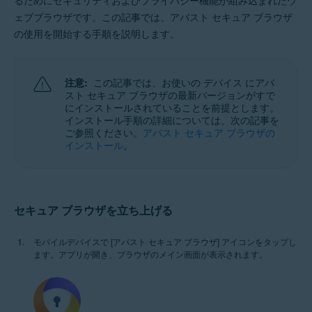
るためにセキュリティおよびプライバシー機能が組み込まれたウ
Windows、MacOS、Android、iOS
ェブブラウザです。この記事では、アバスト セキュア ブラウザ
の使用を開始する手順を説明します。
注意:
この記事では、お使いの デバイス にアバ
スト セキュア ブラウザの最新バージョンがすで
にインストールされていることを前提とします。
インストール手順の詳細については、次の記事を
ご参照ください。
アバスト セキュア ブラウザの
インストール
。
セキュア ブラウザを立ち上げる
モバイルデバイスで [アバスト セキュア ブラウザ] アイコンをタップし
ます。アプリが開き、ブラウザのメイン画面が表示されます。