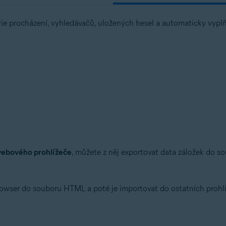
rie procházení, vyhledávačů, uložených hesel a automaticky vypl
webového prohlížeče
, můžete z něj exportovat data záložek do 
owser do souboru HTML a poté je importovat do ostatních prohl