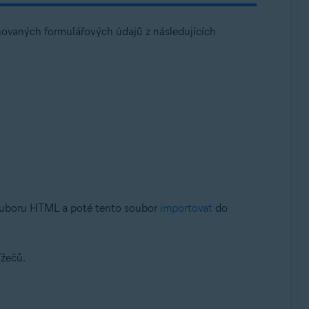
ňovaných formulářových údajů z následujících
souboru HTML a poté tento soubor
importovat
do
ížečů.