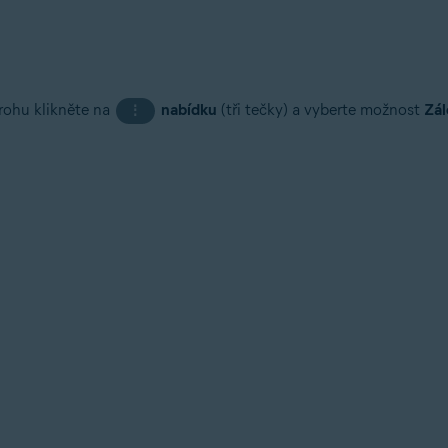
rohu klikněte na
nabídku
(tři tečky) a vyberte možnost
Zál
⋮