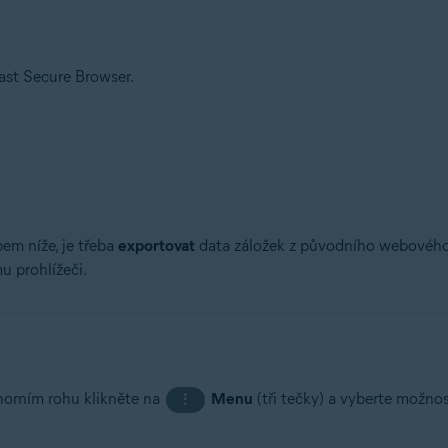
vast Secure Browser.
pem níže, je třeba
exportovat
data záložek z původního webového
 prohlížeči.
horním rohu klikněte na
Menu
(tři tečky) a vyberte možno
⋮