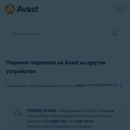
Перенос подписки на Avast на другое
устройство
ПОКАЗАТЬ ПОДРОБНОСТИ
Применяется к Все приложения Avast в сегменте потребительских решений
Продукты:
ПРИМЕЧАНИЕ:
Информация в этой статье
не
Все приложения Avast в сегменте потребительских решений
применима к приложениям Avast, купленным в
магазине
Google Play
или
App Store
.
Инструкции по переносу подписки,
Операционные системы: