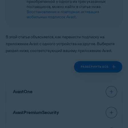
приобретенной у одного из трех указанных
Все поддерживаемые платформы
поставщиков, можно найти в статье ниже.
Восстановление и повторная активация
мобильных подписок Avast
.
В этой статье объясняется, как перенести подписку на
приложение Avast с одного устройства на другое. Выберите
раздел ниже, соответствующий вашему приложению Avast.
РАЗВЕРНУТЬ ВСЕ
AvastOne
Прежде чем переносить подписку на
Avast One
,
AvastPremiumSecurity
ознакомьтесь с условиями приобретенного
типа подписки:
Прежде чем переносить подписку на
Avast