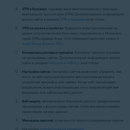
VPN в браузере
: скрывает ваше местоположение с помощью
виртуальной частной сети (VPN). Дополнительную информацию
можно найти в разделе
VPN в браузере
этой статьи.
VPN на уровне устройства
: Разрешите всем приложениям на
вашем устройстве более безопасно подключаться к Интернету
через VPN-серверы Avast. Этот компонент доступен только в
Avast Secure Browser PRO
.
Блокировка рекламы и трекеров
: блокирует загрузку рекламы
на посещаемых сайтах. Дополнительную информацию можно
найти в разделе
Настройка AdBlock
этой статьи.
Настройки сайтов
: Настройки сайтов позволяют управлять тем,
могут ли веб-сайты использовать местоположение вашего
устройства, микрофон или камеру. Когда сайт запрашивает
разрешение, появится всплывающее окно, предлагающее вам
разрешить или заблокировать доступ.
Веб-защита
: автоматически блокирует доступ к вредоносным
программам и фишинговым сайтам, чтобы воспрепятствовать
краже ваших личных данных.
Менеджер паролей
: возможность хранить сохраненные пароли.
Настройте
дополнительные параметры
.