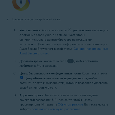
Выберите одно из действий ниже.
Учетная запись
: Коснитесь значка
учетной записи
и войдите
с помощью своей учетной записи Avast, чтобы
синхронизировать данные браузера на нескольких
устройствах. Дополнительную информацию о синхронизации
Avast Secure Browser см. в этой статье:
Синхронизация данных
Avast Secure Browser
.
Добавить ярлык
: нажмите значок
+
, чтобы добавить
любимые сайты в закладки.
Центр безопасности и конфиденциальности
: Коснитесь значка
Центра безопасности и конфиденциальности
, чтобы
получить доступ к компонентам, которые позволяют управлять
вашей активностью в сети.
Адресная строка
: Коснитесь поля поиска, затем введите
поисковый запрос или URL веб-сайта, чтобы начать
просматривать Интернет в
Обычном режиме
. Вы также можете
выбрать
поисковую систему по умолчанию
.