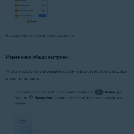
Расширенные настройки настроены.
Изменение общих настроек
Чтобы настроить основные настройки в соответствии с вашими
предпочтениями:
Откройте Avast Secure Browser, затем коснитесь
⋮
Меню
(три
точки) ▸
Настройки
(значок шестеренки) в правом нижнем углу
экрана.