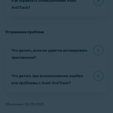
Как управлять оповещениями Avast
цифровой отпечаток согласно случайному
отслеживания», чтобы просмотреть
(ВКЛ.).
дополнительные сведения.
графику. Чтобы узнать, когда именно и в каком
AntiTrack?
Если вы впервые включаете защиту для
количестве выполнялись изменения в любой
Коснитесь
Закрыть
, чтобы вернуться к списку
выбранного браузера, вам будет предложено
заблокированных попыток отслеживания.
загрузить сертификаты. Для этого выполните
день, выполните указанные ниже действия.
Для перехода к настройкам уведомлений:
следующие действия.
Откройте Avast AntiTrack и на нижней панели
Нажмите
Настройки
(значок шестеренки) на
Устранение проблем
Установите флажки рядом с полями
Доверять
выберите
Отчеты
.
нижней панели.
при определении сайтов
и
Доверять при
Выберите вкладку
Отпечатки
.
идентификации пользователей электронной
Выберите одну из настроек ниже.
почты
.
Прокрутите вниз, чтобы просмотреть дату и
Что делать, если не удается активировать
Защитите свою конфиденциальность
:
время каждого изменения цифрового отпечатка.
Коснитесь кнопки
OK
.
приложение?
включение или отключение защиты от
отслеживания.
Если выполнить активацию не удалось,
Уведомления о попытках отслеживания
:
ПРИМЕЧАНИЕ:
Защита
включение или отключение оповещения о
Что делать при возникновении ошибки
обратитесь к статье ниже.
доступна для браузеров
попытках отслеживания и настройка частоты
Chrome, Firefox, Opera, Edge и
или проблемы с Avast AntiTrack?
уведомлений.
SamsungInternet.
Устранение проблем, связанных с активацией
приложений Avast
Подписка
: просмотр сведений о вашей
Если у вас возникают какие-либо проблемы с
текущей подписке на AvastAntiTrack.
Avast AntiTrack, обратитесь к статье ниже.
Поддержка
: переход к страницам поддержки
Обновлено: 02/05/2025
Avast или отправка сообщения в службу
Устранение распространенных проблем с
поддержки Avast.