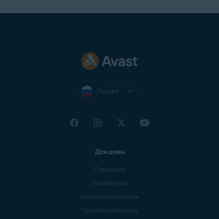
Россия
Для дома
Поддержка
Безопасность
Конфиденциальность
Производительность