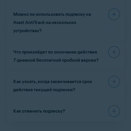
доходах и расходах, о привычных покупках. Это
приобрели Avast AntiTrack через другие каналы
После покупки Avast AntiTrack вы получите с
помогает продавцам персонализировать
продаж, необходимо активировать подписку с
Можно ли использовать подписку на
адреса
no.reply@avast.com
электронное
рекламу, однако может нарушать ваше право на
помощью действительного кода активации.
письмо с подтверждением, в котором будет
Avast AntiTrack на нескольких
конфиденциальность. AvastAntiTrack защищает
указан код активации. Кроме того, код
устройствах?
ваши личные данные в сети, постоянно меняя
Подробные инструкции по активации
активации можно найти в
ваш цифровой отпечаток.
приведены в следующей статье:
учетной записи Avast
, к которой привязана
Подписку на Avast AntiTrack можно
подписка на Avast AntiTrack.
Что произойдет по окончании действия
активировать одновременно на том количестве
Активация AvastAntiTrack
устройств, которое было указано во время
7-дневной бесплатной пробной версии?
Подробные сведения о том, где найти свой код
покупки. Ознакомьтесь с приведенной ниже
активации, можно найти в статье ниже.
информацией по каждому варианту подписки.
По истечении срока действия 7-дневной
Как узнать, когда заканчивается срок
бесплатной пробной версии автоматически
Как найти код активации Avast
Avast AntiTrack (для нескольких устройств)
.
вступает в силу выбранный вариант подписки,
действия текущей подписки?
Подписку можно активировать одновременно на
что позволит продолжить использование
10устройствах независимо от платформы. Можно
свободно переносить подписку с одних устройств
AvastAntiTrack. Плата за подписку взимается в
Откройте Avast AntiTrack и перейдите в раздел
и платформ на другие.
день окончания бесплатного пробного
Как отменить подписку?
Настройки
(значок шестеренки) ▸
Подписка
.
AvastAntiTrack дляПК
. Активировать подписку
периода.
Продолжительность вашего текущего периода
можно на одном устройстве с ОСWindows. Можно
подписки указана рядом с полем
Более подробную информацию об отмене
перенести подписку на другое устройство с
Если вы больше не хотите использовать