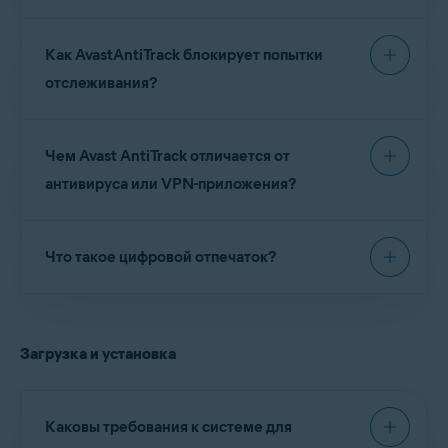
современных способов
отслеживания в сети
.
Приложение Avast AntiTrack вносит фальшивые
Отслеживание в Интернете— это процесс
сведения в данные, которые формируют ваш
Как AvastAntiTrack блокирует попытки
сбора информации о пользователе с помощью
цифровой отпечаток. Это изменяет
сложной аналитики, встроенной в веб-сайты.
отслеживания?
информацию, видимую средствами слежения
Собранная через онлайн-отслеживание
(трекерами) и посторонними.
информация используется для создания
AvastAntiTrack использует локальное VPN-
вашего уникального онлайн-профиля (или
Чем Avast AntiTrack отличается от
подключение, которое позволяет приложению
цифрового отпечатка), который позволяет
защитить вашу конфиденциальность. Когда
антивируса или VPN-приложения?
рекламодателям идентифицировать вас в
защита от отслеживания включена, в верхней
Интернете. Это может затронуть вас
части экрана вашего устройства появляется
Антивирусные приложения предназначены для
несколькими способами.
значок замка, а на экране
Статус
Что такое цифровой отпечаток?
защиты вашего устройства от угроз
конфиденциальности
в Avast AntiTrack
безопасности, таких как вирусы, трояны и
Рекламодатели могут использовать информацию о
отображается сообщение
Защищено от
вредоносные программы, но не способны
Заходя на сайт, вы обычно предоставляете
ваших действиях в Интернете, чтобы
отслеживания
.
предотвратить отслеживание в сети.
демонстрировать вам целевую рекламу.
данные, связанные с конфигурацией вашего
Приложения VPN разработаны для маскировки
Загрузка и установка
устройства, браузером и действиями в
На некоторых веб-сайтах для вас могут
вашего местоположения посредством
отображаться завышенные цены на приложения,
Интернете. Эти данные постоянно сохраняются
которые вы искали в Интернете, например на
шифрования подключения. При использовании
и дополняются при вашем взаимодействии с
авиабилеты.
только VPN отслеживающие системы по-
сайтами. Почти все сайты собирают данные
Каковы требования к системе для
Многие из сайтов, которые вы часто посещаете,
прежнему могут идентифицировать вас на