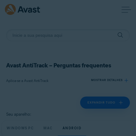
Avast AntiTrack – Perguntas frequentes
Aplica-se a Avast AntiTrack
MOSTRAR DETALHES
EXPANDIR TUDO
Produtos:
Avast AntiTrack
Seu aparelho:
Sistemas operacionais:
WINDOWS PC
MAC
ANDROID
Windows, MacOS e Android