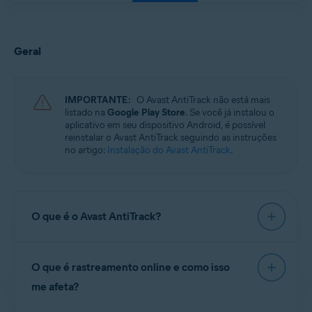
Geral
IMPORTANTE:
O Avast AntiTrack não está mais
listado na
Google Play Store
. Se você já instalou o
aplicativo em seu dispositivo Android, é possível
reinstalar o Avast AntiTrack seguindo as instruções
no artigo:
Instalação do Avast AntiTrack
.
O que é o Avast AntiTrack?
O
Avast AntiTrack
é um aplicativo de privacidade
O que é rastreamento online e como isso
desenvolvido para manter a segurança de sua
identidade contra as técnicas mais recentes de
me afeta?
rastreamento online
. O Avast AntiTrack injeta