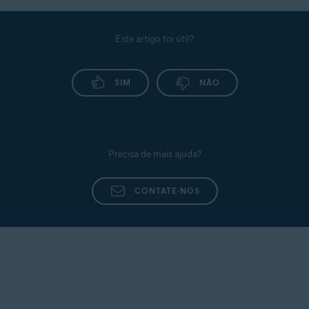
de tentativa de rastreamento do app.
Contrato de Licença de Usuário Final
: veja o
Este artigo foi útil?
Contrato de Licença de Usuário Final da Avast.
Política de Privacidade
: veja a Política de
Privacidade da Avast.
SIM
NÃO
Privacidade pessoal
: ative ou desative o
compartilhamento de uso de dados com
terceiros para análise.
Para obter instruções detalhadas, consulte o
Precisa de mais ajuda?
artigo a seguir:
CONTATE-NOS
Avast AntiTrack - Introdução