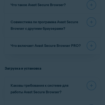
Что такое Avast Secure Browser?
Avast Secure Browser
— это веб-браузер со
Совместима ли программа Avast Secure
встроенными инструментами безопасности и
компонентами
, доступными в
Центре
Browser с другими браузерами?
безопасности и конфиденциальности
, который
позволяет управлять вашей
Да. Приложение
AvastSecure Browser
конфиденциальностью в сети, идентификацией
Что включает Avast Secure Browser PRO?
предназначено для работы параллельно с
и личными данными, чтобы помочь вам
другими браузерами и позволяет
оставаться в безопасности в Интернете.
импортировать историю посещений, закладки,
сохраненные пароли, файлы cookie и другие
ПРИМЕЧАНИЕ:
данные из
GoogleChrome
,
MozillaFirefox
,
Opera
Загрузка и установка
Avast Secure Browser PRO
—
и
Safari
.
это платная версия Avast Secure
Browser. В случае перехода
версия
PRO
заменит
Более подробную информацию о том, как
Каковы требования к системе для
бесплатную, установленную на
импортировать или экспортировать закладки и
работы Avast Secure Browser?
устройстве.
пароли в Avast Secure Browser, см. в статьях
ниже:
Информацию о системных требованиях для