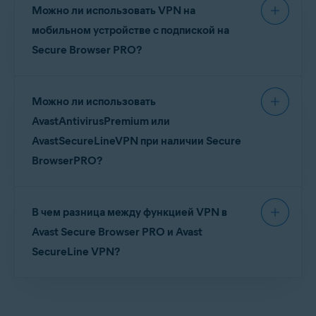
пробную подписку до момента её окончания.
Можно ли использовать VPN на
subscription
:
Если не отменить подписку на пробную
мобильном устройстве с подпиской на
версию, до окончания пробного периода с вас
Войдите в
учетную запись Avast
.
Secure Browser PRO?
будет взиматься плата за следующий период
Нажмите
Управление подписками
на плитке
Мои
подписки.
подписки
.
Да. Ваша PRO
подписка
действует для 5
В разделе
Avast Secure Browser PRO
нажмите
Можно ли использовать
устройств под управлением Windows, macOS,
Управление подпиской
, чтобы просмотреть
Android и iOS.
AvastAntivirusPremium или
сведения о подписке.
AvastSecureLineVPN при наличии Secure
BrowserPRO?
ПРИМЕЧАНИЕ:
Если вы
отмените свою
подписку
, то
Нет. Каждое из этих приложений требует
по окончании ее срока действия
вы больше не сможете получить
В чем разница между функцией VPN в
отдельной
подписки
.
доступ к
компонентам
PRO.
Avast Secure Browser PRO и Avast
Однако вы по-прежнему
сможете использовать
SecureLine VPN?
бесплатную версию Secure
Browser. Подробные
инструкции по отмене
Если вы используете
подписки приведены в этой
Avast Secure Browser PRO
и
статье:
Отмена подписки на