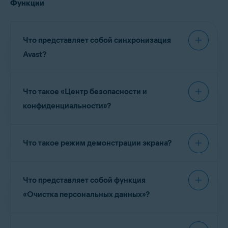
Функции
Avast SecureLine VPN
, то для обеспечения
Avast: часто задаваемые
вопросы
.
защиты достаточно включить только одну
службу VPN. Сравнение возможностей
приложений приведено ниже.
Что представляет собой синхронизация
Avast?
Avast Secure Browser PRO
: защищает только трафик
из браузера и включает возможность
Синхронизация Avast
позволяет делиться
подключения/отключения
VPN
, доступ к 30
местоположениям VPN, функции Kill-Switch и
Что такое «Центр безопасности и
закладками и историей просмотра между
Автоподключение.
устройствами и платформами со
сквозным
конфиденциальности»?
AvastSecureLineVPN
: включает полную защиту
шифрованием данных
локально на устройстве
трафика, несколько защищенных протоколов,
и удаленно в центре обработки данных Avast.
Центр безопасности и конфиденциальности
—
дополнительные местоположения VPN,
Шифрование
работает путем
компоненты Smart VPN, Kill-Switch,
Что такое режим демонстрации экрана?
это консоль с инструментами и
«Автоподключение», доступ к локальным
преобразования ваших данных в случайные
компонентами
, которая позволяет
устройствам и исключение частных сетей.
символы, гарантируя, что никто (включая Avast)
управлять действиями в Интернете.
Режим демонстрации экрана
обеспечивает
не сможет прочитать ваши данные, кроме вас.
Большинство функций включено по
Что представляет собой функция
конфиденциальность и безопасность при
Прочитать зашифрованные данные можно,
умолчанию, чтобы обеспечить наивысший
демонстрации экрана вашего браузера,
«Очистка персональных данных»?
только если увас есть доступ копределенному
уровень
скрывая личные данные в браузере, такие как
ключу шифрования в настройках
безопасности и конфиденциальности
. Вы
закладки, история поиска или предложения, а
Очистка персональных данных
удаляет
синхронизации.
можете настроить Secure Browser и включить