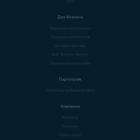
Блог
предварительной загрузки страниц он может
использовать файлы cookie, а также
шифровать страницы и отправлять их через
Для бизнеса
серверы Avast, чтобы скрыть вашу личность
от сайтов.
Поддержка для бизнеса
Продукты для бизнеса
Деловые партнеры
Блог Business Security
Партнерская программа
Партнерам
Операторы мобильной связи
Компания
Контакты
Вакансии
Пресс-центр