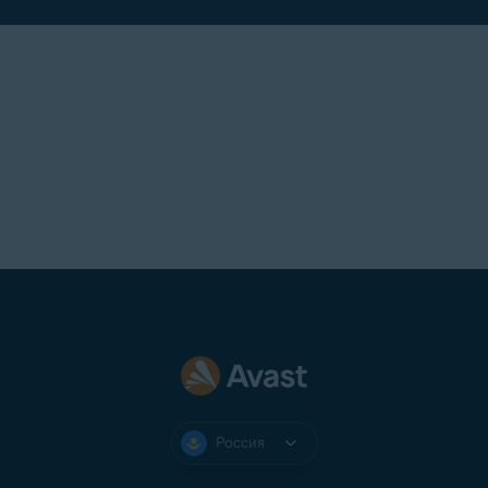
ползунка (ВКЛ.), чтобы он стал серым (ВЫКЛ.).
СОВЕТ:
Если вы потеряете PIN-
код и захотите продолжить
использование Avast Secure
Browser, то сможете
удалить
приложение со своего
устройства, а затем
переустановить
его.
Россия