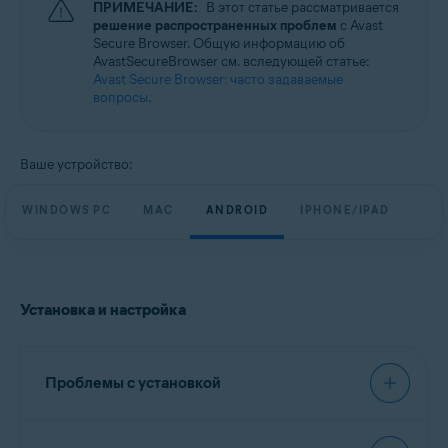
ПРИМЕЧАНИЕ:
В этот статье рассматривается
Windows, macOS, Android и iOS
решение распространенных проблем
с Avast
Secure Browser. Общую информацию об
AvastSecureBrowser см. вследующей статье:
Avast Secure Browser: часто задаваемые
вопросы
.
Ваше устройство:
WINDOWS PC
MAC
ANDROID
IPHONE/IPAD
Установка и настройка
Проблемы с установкой
При установке Avast Secure Browser