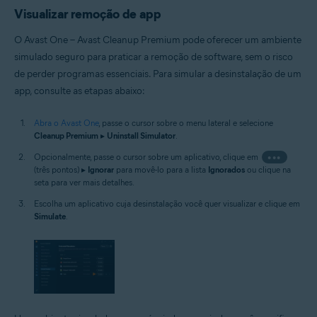
Visualizar remoção de app
O Avast One – Avast Cleanup Premium pode oferecer um ambiente
simulado seguro para praticar a remoção de software, sem o risco
de perder programas essenciais. Para simular a desinstalação de um
app, consulte as etapas abaixo:
Abra o Avast One
, passe o cursor sobre o menu lateral e selecione
Cleanup Premium
▸
Uninstall Simulator
.
Opcionalmente, passe o cursor sobre um aplicativo, clique em
•••
(três pontos) ▸
Ignorar
para movê-lo para a lista
Ignorados
ou clique na
seta para ver mais detalhes.
Escolha um aplicativo cuja desinstalação você quer visualizar e clique em
Simulate
.