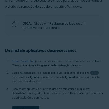
Um ambiente simulado seguro é criado para ajudar você a verificar
o efeito da remoção do app do dispositivo Windows.
DICA:
Clique em
Restaurar
ao lado de um
aplicativo para restaurá-lo.
Desinstale aplicativos desnecessários
Abra o Avast One
, passe o cursor sobre o menu lateral e selecione
Avast
Cleanup Premium
▸
Programa de desinstalação de apps
.
Opcionalmente, passe o cursor sobre um aplicativo, clique em
•••
(três pontos) ▸
Ignorar
para movê-lo à lista
Ignorados
ou clique na seta
para ver mais detalhes.
Escolha um aplicativo que você deseja desinstalar e clique em
Desinstalar
. Em seguida, clique novamente em
Desinstalar
para confirmar
a desinstalação do aplicativo.