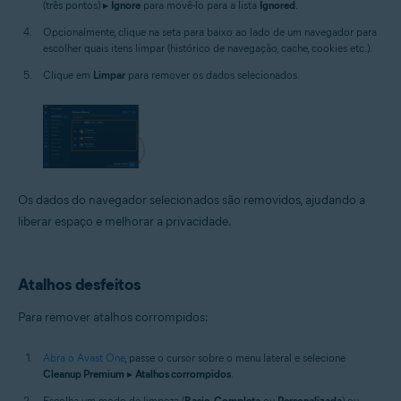
(três pontos) ▸
Ignore
para movê-lo para a lista
Ignored
.
Opcionalmente, clique na seta para baixo ao lado de um navegador para
escolher quais itens limpar (histórico de navegação, cache, cookies etc.).
Clique em
Limpar
para remover os dados selecionados.
Os dados do navegador selecionados são removidos, ajudando a
liberar espaço e melhorar a privacidade.
Atalhos desfeitos
Para remover atalhos corrompidos:
Abra o Avast One
, passe o cursor sobre o menu lateral e selecione
Cleanup Premium
▸
Atalhos corrompidos
.
Escolha um modo de limpeza (
Basic
,
Completa
ou
Personalizada
) ou