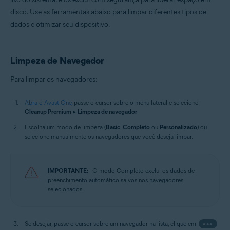
disco. Use as ferramentas abaixo para limpar diferentes tipos de
dados e otimizar seu dispositivo.
Limpeza de Navegador
Para limpar os navegadores:
Abra o Avast One
, passe o cursor sobre o menu lateral e selecione
Cleanup Premium
▸
Limpeza de navegador
.
Escolha um modo de limpeza (
Basic
,
Completo
ou
Personalizado
) ou
selecione manualmente os navegadores que você deseja limpar.
IMPORTANTE:
O modo Completo exclui os dados de
preenchimento automático salvos nos navegadores
selecionados.
Se desejar, passe o cursor sobre um navegador na lista, clique em
•••