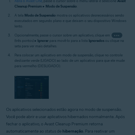
Abra o Avast One
, passe o cursor sobre o menu lateral e selecione
Avast
Cleanup Premium
▸
Modo de Suspensão
.
A tela
Modo de Suspensão
mostra os aplicativos desnecessários sendo
executados em segundo plano e que deixam o seu dispositivo Windows
lento.
Opcionalmente, passe o cursor sobre um aplicativo, clique em
•••
(três pontos) ▸
Ignorar
para movê-lo para a lista
Ignorados
ou clique na
seta para ver mais detalhes.
Para colocar um aplicativo em modo de suspensão, clique no controle
deslizante verde (LIGADO) ao lado de um aplicativo para que ele mude
para vermelho (DESLIGADO).
Os aplicativos selecionados estão agora no modo de suspensão.
Você pode abrir e usar aplicativos hibernados normalmente. Após
fechar o aplicativo, o Avast Cleanup Premium retorna
automaticamente ao status de
hibernação
. Para reativar um