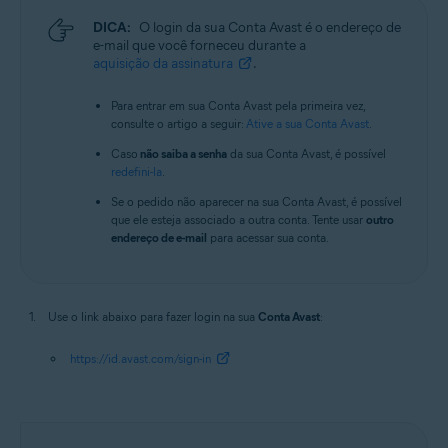
DICA:
O login da sua Conta Avast é o endereço de
e-mail que você forneceu durante a
aquisição da assinatura
.
Para entrar em sua Conta Avast pela primeira vez,
consulte o artigo a seguir:
Ative a sua Conta Avast
.
Caso
não saiba a senha
da sua Conta Avast, é possível
redefini-la
.
Se o pedido não aparecer na sua Conta Avast, é possível
que ele esteja associado a outra conta. Tente usar
outro
endereço de e-mail
para acessar sua conta.
Use o link abaixo para fazer login na sua
Conta Avast
:
https://id.avast.com/sign-in