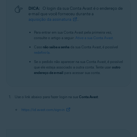
DICA:
O login da sua Conta Avast é o endereço de
e-mail que você forneceu durante a
aquisição da assinatura
.
Para entrar em sua Conta Avast pela primeira vez,
consulte o artigo a seguir:
Ative a sua Conta Avast
.
Caso
não saiba a senha
da sua Conta Avast, é possível
redefini-la
.
Se o pedido não aparecer na sua Conta Avast, é possível
que ele esteja associado a outra conta. Tente usar
outro
endereço de e-mail
para acessar sua conta.
Use o link abaixo para fazer login na sua
Conta Avast
:
https://id.avast.com/sign-in