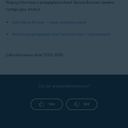
Więcej informacji o przeglądarce Avast Secure Browser zawiera
następujący artykuł:
Avast Secure Browser — często zadawane pytania
Panel boczny przeglądarki Avast Secure Browser — wprowadzenie
Zaktualizowano dnia: 13.03.2026
Czy ten artykuł był pomocny?
TAK
NIE