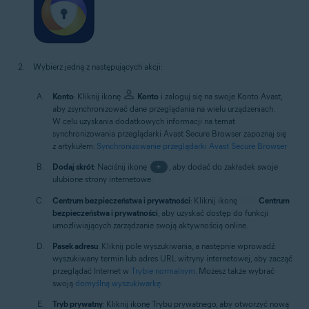
Wybierz jedną z następujących akcji:
Konto
: Kliknij ikonę
Konto
i zaloguj się na swoje Konto Avast,
aby zsynchronizować dane przeglądania na wielu urządzeniach.
W celu uzyskania dodatkowych informacji na temat
synchronizowania przeglądarki Avast Secure Browser zapoznaj się
z artykułem:
Synchronizowanie przeglądarki Avast Secure Browser
Dodaj skrót
: Naciśnij ikonę
+
, aby dodać do zakładek swoje
ulubione strony internetowe.
Centrum bezpieczeństwa i prywatności
: Kliknij ikonę
Centrum
bezpieczeństwa i prywatności
, aby uzyskać dostęp do funkcji
umożliwiających zarządzanie swoją aktywnością online.
Pasek adresu
: Kliknij pole wyszukiwania, a następnie wprowadź
wyszukiwany termin lub adres URL witryny internetowej, aby zacząć
przeglądać Internet w
Trybie normalnym
. Możesz także wybrać
swoją
domyślną wyszukiwarkę
.
Tryb prywatny
: Kliknij ikonę Trybu prywatnego, aby otworzyć nową