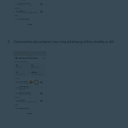
Opcjonalnie, aby połączyć się z inną lokalizacją, kliknij strzałkę w dół.