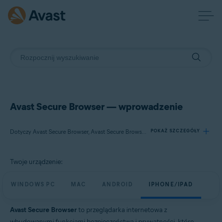
Avast Secure Browser — wprowadzenie
Dotyczy Avast Secure Browser, Avast Secure Browser PRO
POKAŻ SZCZEGÓŁY
Twoje urządzenie:
Produkty:
Avast Secure Browser
WINDOWS PC
MAC
ANDROID
IPHONE/IPAD
Avast Secure Browser PRO
Avast Secure Browser
to przeglądarka internetowa z
Systemy operacyjne:
wbudowanymi funkcjami bezpieczeństwa i prywatności, które