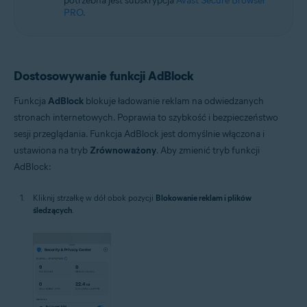
potrzebna jest subskrypcja
Avast Secure Browser
PRO
.
Dostosowywanie funkcji AdBlock
Funkcja
AdBlock
blokuje ładowanie reklam na odwiedzanych
stronach internetowych. Poprawia to szybkość i bezpieczeństwo
sesji przeglądania. Funkcja AdBlock jest domyślnie włączona i
ustawiona na tryb
Zrównoważony
. Aby zmienić tryb funkcji
AdBlock:
Kliknij strzałkę w dół obok pozycji
Blokowanie reklam i plików
śledzących
.