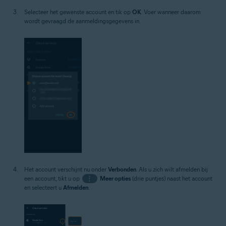
Selecteer het gewenste account en tik op
OK
. Voer wanneer daarom
wordt gevraagd de aanmeldingsgegevens in.
Het account verschijnt nu onder
Verbonden
. Als u zich wilt afmelden bij
een account, tikt u op
⋮
Meer opties
(drie puntjes) naast het account
en selecteert u
Afmelden
.