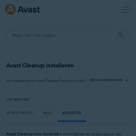
Avast Cleanup installeren
Van toepassing op Avast Cleanup Premium, Avast Cleanup
DETAILS WEERGEVEN
Uw apparaat:
Producten:
Avast Cleanup Premium
WINDOWS PC
MAC
ANDROID
Avast Cleanup
Besturingssystemen:
Avast Cleanup voor Android
is verkrijgbaar als gratis app en als