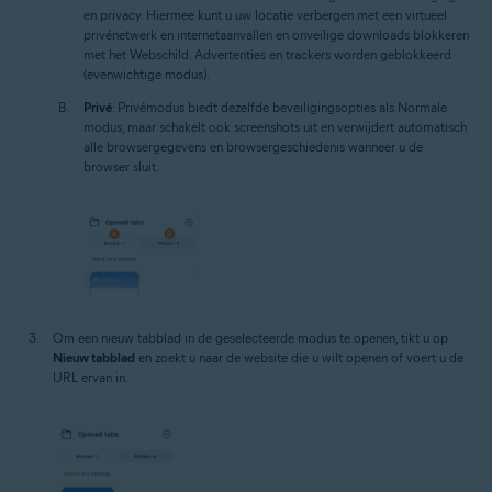
en privacy. Hiermee kunt u uw locatie verbergen met een virtueel
privénetwerk en internetaanvallen en onveilige downloads blokkeren
met het Webschild. Advertenties en trackers worden geblokkeerd
(evenwichtige modus).
Privé
: Privémodus biedt dezelfde beveiligingsopties als Normale
modus, maar schakelt ook screenshots uit en verwijdert automatisch
alle browsergegevens en browsergeschiedenis wanneer u de
browser sluit.
Om een nieuw tabblad in de geselecteerde modus te openen, tikt u op
Nieuw tabblad
en zoekt u naar de website die u wilt openen of voert u de
URL ervan in.