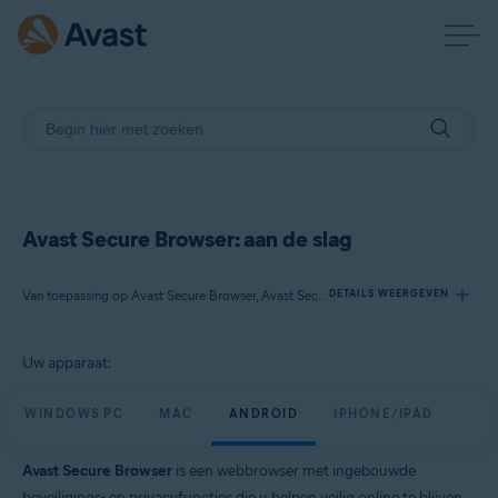
Avast Secure Browser: aan de slag
Van toepassing op Avast Secure Browser, Avast Secure Browser PRO
DETAILS WEERGEVEN
Uw apparaat:
Producten:
Avast Secure Browser
WINDOWS PC
MAC
ANDROID
IPHONE/IPAD
Avast Secure Browser PRO
Avast Secure Browser
is een webbrowser met ingebouwde
Besturingssystemen:
beveiligings- en privacyfuncties die u helpen veilig online te blijven.