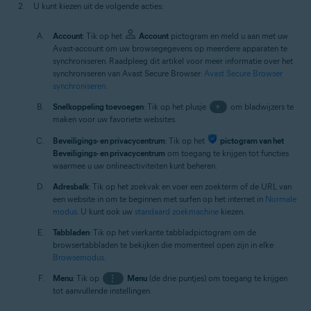
U kunt kiezen uit de volgende acties:
Account
: Tik op het
Account
pictogram en meld u aan met uw
Avast-account om uw browsegegevens op meerdere apparaten te
synchroniseren. Raadpleeg dit artikel voor meer informatie over het
synchroniseren van Avast Secure Browser:
Avast Secure Browser
synchroniseren
.
Snelkoppeling toevoegen
: Tik op het plusje
+
om bladwijzers te
maken voor uw favoriete websites.
Beveiligings- en privacycentrum
: Tik op het
pictogram van het
Beveiligings- en privacycentrum
om toegang te krijgen tot functies
waarmee u uw onlineactiviteiten kunt beheren.
Adresbalk
: Tik op het zoekvak en voer een zoekterm of de URL van
een website in om te beginnen met surfen op het internet in
Normale
modus
. U kunt ook uw
standaard zoekmachine
kiezen.
Tabbladen
: Tik op het vierkante tabbladpictogram om de
browsertabbladen te bekijken die momenteel open zijn in elke
Browsemodus
.
Menu
: Tik op
⋮
Menu
(de drie puntjes) om toegang te krijgen
tot aanvullende instellingen.