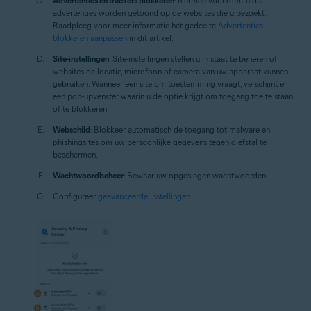
Advertenties en trackers blokkeren
: hiermee voorkomt u dat
advertenties worden getoond op de websites die u bezoekt.
Raadpleeg voor meer informatie het gedeelte
Advertenties
blokkeren aanpassen
in dit artikel.
Site-instellingen
: Site-instellingen stellen u in staat te beheren of
websites de locatie, microfoon of camera van uw apparaat kunnen
gebruiken. Wanneer een site om toestemming vraagt, verschijnt er
een pop-upvenster waarin u de optie krijgt om toegang toe te staan
of te blokkeren.
Webschild
: Blokkeer automatisch de toegang tot malware en
phishingsites om uw persoonlijke gegevens tegen diefstal te
beschermen.
Wachtwoordbeheer
: Bewaar uw opgeslagen wachtwoorden.
Configureer
geavanceerde instellingen
.