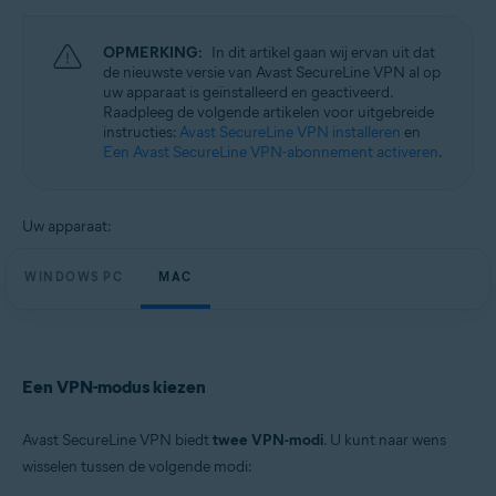
Besturingssystemen:
Microsoft Windows 11 Home / Pro / Enterprise / Education
OPMERKING:
In dit artikel gaan wij ervan uit dat
Microsoft Windows 10 Home / Pro / Enterprise / Education – 32-/64-bits
de nieuwste versie van Avast SecureLine VPN al op
Microsoft Windows 8.1 / Pro / Enterprise – 32-/64-bits
uw apparaat is geïnstalleerd en geactiveerd.
Microsoft Windows 8 / Pro / Enterprise – 32-/64-bits
Raadpleeg de volgende artikelen voor uitgebreide
Microsoft Windows 7 Home Basic / Home Premium / Professional /
instructies:
Avast SecureLine VPN installeren
en
Enterprise / Ultimate – Service Pack 1, 32-/64-bits
Een Avast SecureLine VPN-abonnement activeren
.
Apple macOS 14.x (Sonoma)
Apple macOS 13.x (Ventura)
Apple macOS 12.x (Monterey)
Uw apparaat:
Apple macOS 11.x (Big Sur)
Apple macOS 10.15.x (Catalina)
WINDOWS PC
MAC
Apple macOS 10.14.x (Mojave)
Apple macOS 10.13.x (High Sierra)
Apple macOS 10.12.x (Sierra)
Een VPN-modus kiezen
Avast SecureLine VPN biedt
twee VPN-modi
. U kunt naar wens
wisselen tussen de volgende modi: