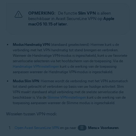
OPMERKING:
De functie
Slim VPN
is alleen
beschikbaar in Avast SecureLine VPN op
Apple
macOS 10.15 of later
.
Modus Handmatig VPN
(standaard geselecteerd): Hiermee kunt u de
verbinding met het VPN handmatig tot stand brengen en verbreken.
Wanneer de Handmatige VPN-modus is ingeschakeld, kunt u uw favoriete
serverlocatie selecteren via het hoofdscherm van de toepassing. Via de
Handmatige VPN-instellingen
kunt u de werking van de toepassing
aanpassen wanneer de Handmatige VPN-modus is ingeschakeld.
Modus Slim VPN
: Hiermee wordt de verbinding met het VPN automatisch
tot stand gebracht of verbroken op basis van uw huidige activiteit. Slim
VPN maakt standaard altijd verbinding met de snelste serverlocatie die
beschikbaar is. Via de
Slimme VPN-instellingen
kunt u de werking van de
toepassing aanpassen wanneer de Slimme modus is ingeschakeld.
Wisselen tussen VPN-modi:
Open Avast SecureLine VPN
en ga naar
☰
Menu
▸
Voorkeuren
.