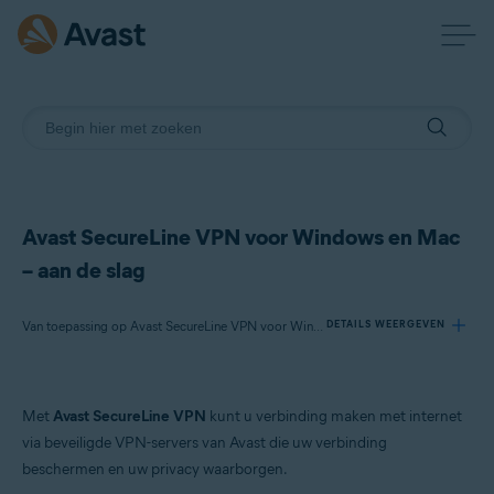
Avast SecureLine VPN voor Windows en Mac
– aan de slag
Van toepassing op Avast SecureLine VPN voor Windows, Avast SecureLine VPN voor Mac
DETAILS WEERGEVEN
Producten:
Met
Avast SecureLine VPN
kunt u verbinding maken met internet
Avast SecureLine VPN 5.x voor Windows
via beveiligde VPN-servers van Avast die uw verbinding
Avast SecureLine VPN 4.x voor Mac
beschermen en uw privacy waarborgen.