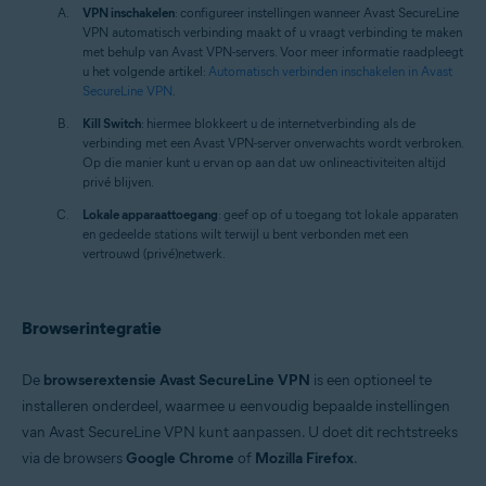
VPN inschakelen
: configureer instellingen wanneer Avast SecureLine
VPN automatisch verbinding maakt of u vraagt verbinding te maken
met behulp van Avast VPN-servers. Voor meer informatie raadpleegt
u het volgende artikel:
Automatisch verbinden inschakelen in Avast
SecureLine VPN
.
Kill Switch
: hiermee blokkeert u de internetverbinding als de
verbinding met een Avast VPN-server onverwachts wordt verbroken.
Op die manier kunt u ervan op aan dat uw onlineactiviteiten altijd
privé blijven.
Lokale apparaattoegang
: geef op of u toegang tot lokale apparaten
en gedeelde stations wilt terwijl u bent verbonden met een
vertrouwd (privé)netwerk.
Browserintegratie
De
browserextensie Avast SecureLine VPN
is een optioneel te
installeren onderdeel, waarmee u eenvoudig bepaalde instellingen
van Avast SecureLine VPN kunt aanpassen. U doet dit rechtstreeks
via de browsers
Google Chrome
of
Mozilla Firefox
.