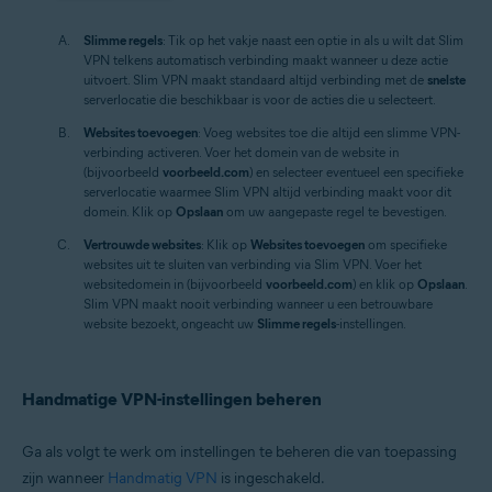
Slimme regels
: Tik op het vakje naast een optie in als u wilt dat Slim
VPN telkens automatisch verbinding maakt wanneer u deze actie
uitvoert. Slim VPN maakt standaard altijd verbinding met de
snelste
serverlocatie die beschikbaar is voor de acties die u selecteert.
Websites toevoegen
: Voeg websites toe die altijd een slimme VPN-
verbinding activeren. Voer het domein van de website in
(bijvoorbeeld
voorbeeld.com
) en selecteer eventueel een specifieke
serverlocatie waarmee Slim VPN altijd verbinding maakt voor dit
domein. Klik op
Opslaan
om uw aangepaste regel te bevestigen.
Vertrouwde websites
: Klik op
Websites toevoegen
om specifieke
websites uit te sluiten van verbinding via Slim VPN. Voer het
websitedomein in (bijvoorbeeld
voorbeeld.com
) en klik op
Opslaan
.
Slim VPN maakt nooit verbinding wanneer u een betrouwbare
website bezoekt, ongeacht uw
Slimme regels
-instellingen.
Handmatige VPN-instellingen beheren
Ga als volgt te werk om instellingen te beheren die van toepassing
zijn wanneer
Handmatig VPN
is ingeschakeld.