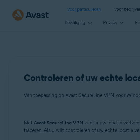
Voor particulieren
Voor bedrijve
Beveiliging
Privacy
Pr
Controleren of uw echte loc
Van toepassing op Avast SecureLine VPN voor Wind
Producten:
Met
Avast SecureLine VPN
kunt u uw locatie verberg
traceren. Als u wilt controleren of uw echte locatie ve
Avast SecureLine VPN 5.x voor Windows
Avast SecureLine VPN 4.x voor Mac