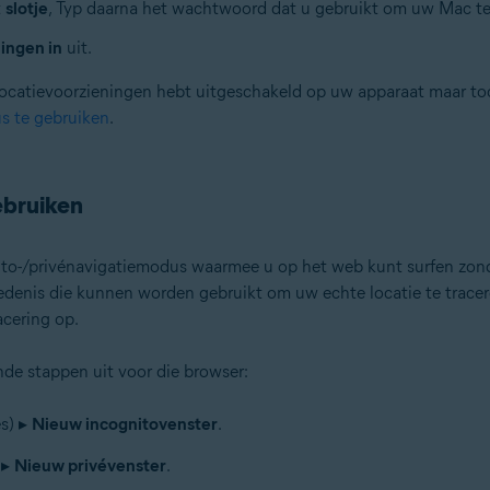
t
slotje
, Typ daarna het wachtwoord dat u gebruikt om uw Mac te 
ingen in
uit.
catievoorzieningen hebt uitgeschakeld op uw apparaat maar toch
s te gebruiken
.
ebruiken
to-/privénavigatiemodus waarmee u op het web kunt surfen zonde
edenis die kunnen worden gebruikt om uw echte locatie te tracere
cering op.
de stappen uit voor die browser:
es) ▸
Nieuw incognitovenster
.
) ▸
Nieuw privévenster
.