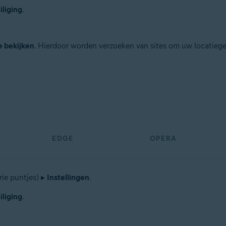
iliging
.
e bekijken
. Hierdoor worden verzoeken van sites om uw locatie
EDGE
OPERA
rie puntjes) ▸
Instellingen
.
iliging
.