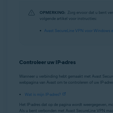
Besturingssystemen:
OPMERKING:
Zorg ervoor dat u bent ve
Microsoft Windows 11 Home / Pro / Enterprise / Educa
volgende artikel voor instructies:
Microsoft Windows 10 Home / Pro / Enterprise / Educat
Microsoft Windows 8.1 / Pro / Enterprise – 32-/64-bits
Avast SecureLine VPN voor Windows e
Microsoft Windows 8 / Pro / Enterprise – 32-/64-bits
Microsoft Windows 7 Home Basic / Home Premium / Profe
Apple macOS 12.x (Monterey)
Apple macOS 11.x (Big Sur)
Controleer uw IP-adres
Apple macOS 10.15.x (Catalina)
Apple macOS 10.14.x (Mojave)
Wanneer u verbinding hebt gemaakt met Avast Secure
Apple macOS 10.13.x (High Sierra)
webpagina van Avast om te controleren of uw IP-adres 
Apple macOS 10.12.x (Sierra)
Wat is mijn IP-adres?
Het IP-adres dat op de pagina wordt weergegeven, m
Als u bent verbonden met Avast SecureLine VPN maar 