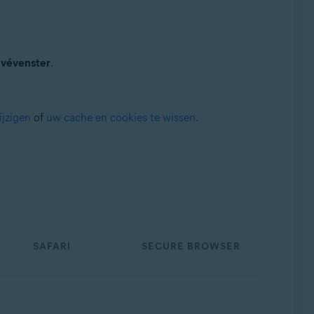
ivévenster
.
ijzigen
of
uw cache en cookies te wissen
.
SAFARI
SECURE BROWSER