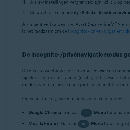
Als uw instellingen vergrendeld zijn, klikt u op he
Schakel het selectievakje
Schakel locatievoorzien
Als u bent verbonden met Avast SecureLine VPN en lo
is het raadzaam om de
incognito-/privénavigatiemodu
De incognito-/privénavigatiemodus g
De meeste webbrowsers zijn voorzien van een incogni
tijdelijke internetbestanden (cache) of browsergeschi
modus eventueel resterende problemen met locatietra
Open de door u gewenste browser en voer onderstaan
Google Chrome
: Ga naar
Menu
(drie puntj
⋮
Mozilla Firefox
: Ga naar
Menu
(drie lijntjes
☰