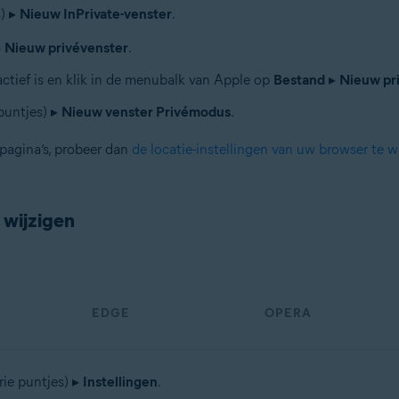
s) ▸
Nieuw InPrivate-venster
.
▸
Nieuw privévenster
.
ctief is en klik in de menubalk van Apple op
Bestand
▸
Nieuw pr
puntjes) ▸
Nieuw venster Privémodus
.
pagina’s, probeer dan
de locatie-instellingen van uw browser te w
 wijzigen
EDGE
OPERA
rie puntjes) ▸
Instellingen
.