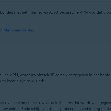
rbonden met het internet via Avast SecureLine VPN voordat u ond
tion
ion – 32-/64-bits
n Mac – aan de slag
ssional / Enterprise / Ultimate – Service Pack 1, 32-/64-bits
Line VPN, wordt uw virtuele IP-adres weergegeven in het hoofd
en locatie zijn gewijzigd:
oet overeenkomen met uw virtuele IP-adres dat wordt weergege
uw echte IP-adres blijft zichtbaar, probeer dan verbinding te m