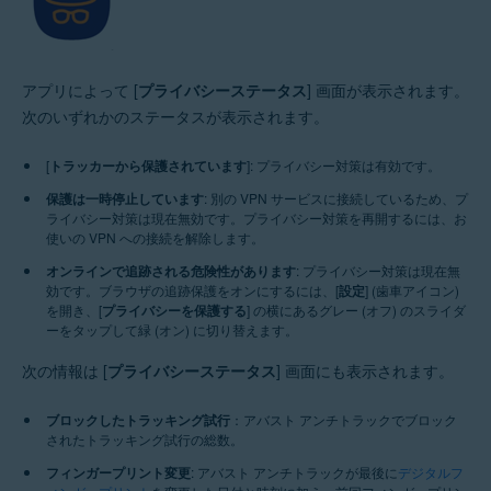
アプリによって [
プライバシーステータス
] 画面が表示されます。
次のいずれかのステータスが表示されます。
[
トラッカーから保護されています
]: プライバシー対策は有効です。
保護は一時停止しています
: 別の VPN サービスに接続しているため、プ
ライバシー対策は現在無効です。プライバシー対策を再開するには、お
使いの VPN への接続を解除します。
オンラインで追跡される危険性があります
: プライバシー対策は現在無
効です。ブラウザの追跡保護をオンにするには、[
設定
] (歯車アイコン)
を開き、[
プライバシーを保護する
] の横にあるグレー (オフ) のスライダ
ーをタップして緑 (オン) に切り替えます。
次の情報は [
プライバシーステータス
] 画面にも表示されます。
ブロックしたトラッキング試行
：アバスト アンチトラックでブロック
されたトラッキング試行の総数。
フィンガープリント変更
: アバスト アンチトラックが最後に
デジタルフ