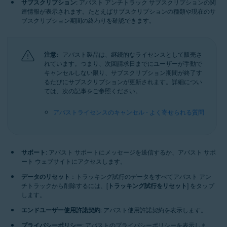
サブスクリプション
: アバスト アンチトラック サブスクリプションの関
連情報が表示されます。たとえばサブスクリプションの種類や現在のサ
ブスクリプション期間の終わりを確認できます。
注意:
アバスト製品は、継続的なライセンスとして販売さ
れています。つまり、次回請求日までにユーザーが手動で
キャンセルしない限り、サブスクリプション期間が終了す
るたびにサブスクリプションが更新されます。詳細につい
ては、次の記事をご参照ください。
アバストライセンスのキャンセル - よく寄せられる質問
サポート
: アバスト サポートにメッセージを送信するか、アバスト サポ
ート ウェブサイトにアクセスします。
データのリセット
：トラッキング試行のデータをすべてアバスト アン
チトラックから削除するには、[
トラッキング試行をリセット
] をタップ
します。
エンドユーザー使用許諾契約
: アバスト使用許諾契約を表示します。
プライバシーポリシー
: アバストのプライバシーポリシーを表示しま