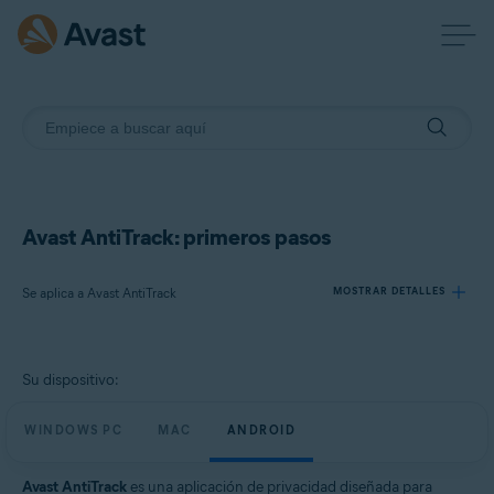
Avast AntiTrack: primeros pasos
Se aplica a Avast AntiTrack
MOSTRAR DETALLES
Productos:
Su dispositivo:
Avast AntiTrack
WINDOWS PC
MAC
ANDROID
Sistemas operativos:
Windows, macOS y Android
Avast AntiTrack
es una aplicación de privacidad diseñada para