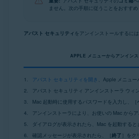
重要:
アバスト セキュリティの
ゴミ箱
へ
オペレーティング システム:
ません。次の手順に従うことをおすすめ
Apple macOS 13.x（Ventura）
Apple macOS 12.x（Monterey）
Apple macOS 11.x（Big Sur）
アバスト セキュリティ
をアンインストールするには
Apple macOS 10.15.x（Catalina）
Apple macOS 10.14.x（Mojave）
Apple macOS 10.13.x（High Sierra）
APPLE メニューからアンイン
Apple macOS 10.12.x（Sierra）
Apple Mac OS X 10.11.x（El Capitan）
アバスト セキュリティを開き
、Apple メニュー
アバスト セキュリティ アンインストーラ ウ
Mac 起動時に使用するパスワードを入力し、［
アンインストーラにより、お使いの Mac から
ダイアログが表示されたら、Mac を起動する
確認メッセージが表示されたら、［
終了
］をク