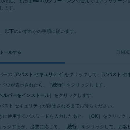
の移動、または
Mac のクリーニング
の使用ではアプリケーシ
します。
、以下のいずれかの手順に従います。
ストールする
FIN
バーの [
アバスト セキュリティ
] をクリックして、[
アバスト セ
ィンドウが表示されたら、［
続行
］をクリックします。
ヘルパーをインストール
］をクリックします。
アバスト セキュリティが削除されるまでお待ちください。
ときに使用するパスワードを入力したあと、［
OK
］をクリック
リックするか、必要に応じて、［
続行
］をクリックして、お客