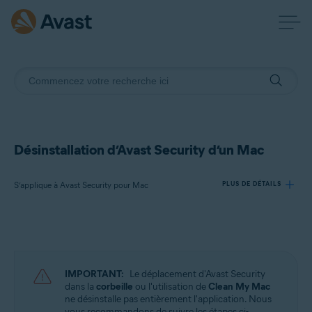
Désinstallation d’Avast Security d’un Mac
S’applique à Avast Security pour Mac
PLUS DE DÉTAILS
Produits:
Avast Security 15.x pour Mac
IMPORTANT:
Le déplacement d'Avast Security
Systèmes d'exploitation:
dans la
corbeille
ou l'utilisation de
Clean My Mac
ne désinstalle pas entièrement l'application. Nous
Apple macOS 13.x (Ventura)
vous recommandons de suivre les étapes ci-