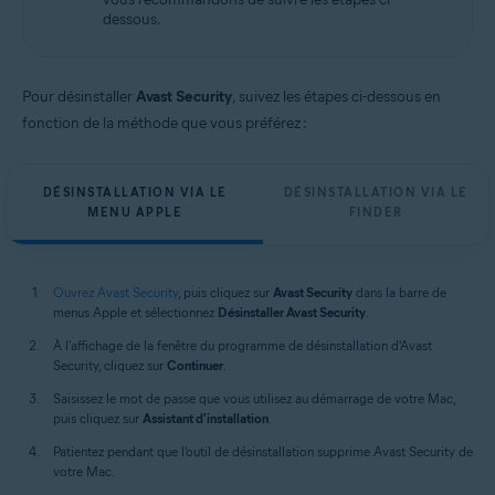
Apple macOS 12.x (Monterey)
dessous.
Apple macOS 11.x (Big Sur)
Apple macOS 10.15.x (Catalina)
Apple macOS 10.14.x (Mojave)
Apple macOS 10.13.x (High Sierra)
Pour désinstaller
Avast Security
, suivez les étapes ci-dessous en
Apple macOS 10.12.x (Sierra)
fonction de la méthode que vous préférez :
Apple Mac OS X 10.11.x (El Capitan)
DÉSINSTALLATION VIA LE
DÉSINSTALLATION VIA LE
MENU APPLE
FINDER
Ouvrez Avast Security
, puis cliquez sur
Avast Security
dans la barre de
menus Apple et sélectionnez
Désinstaller Avast Security
.
À l'affichage de la fenêtre du programme de désinstallation d'Avast
Security, cliquez sur
Continuer
.
Saisissez le mot de passe que vous utilisez au démarrage de votre Mac,
puis cliquez sur
Assistant d'installation
.
Patientez pendant que l'outil de désinstallation supprime Avast Security de
votre Mac.