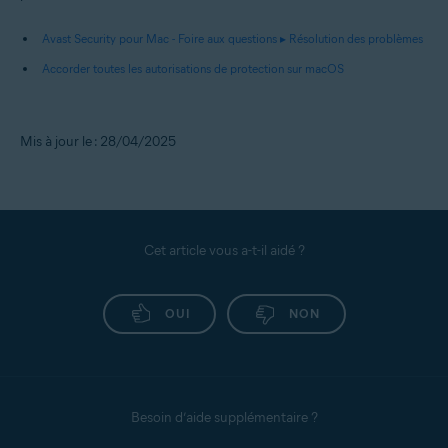
Avast Security pour Mac - Foire aux questions ▸ Résolution des problèmes
Accorder toutes les autorisations de protection sur macOS
Mis à jour le : 28/04/2025
Cet article vous a-t-il aidé ?
OUI
NON
Besoin d’aide supplémentaire ?