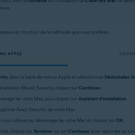
urity dans la
corbeille
ou l'utilisation de
Clean My Mac
ne désin
sous.
-dessous en fonction de la méthode que vous préférez :
ENU APPLE
DÉSINS
rity
dans la barre de menus Apple et sélectionnez
Désinstaller A
tallation d'Avast Security, cliquez sur
Continuer
.
marrage de votre Mac, puis cliquez sur
Assistant d'installation
.
supprime Avast Security de votre Mac.
ue vous utilisez au démarrage de votre Mac et cliquez sur
OK
.
iche, cliquez sur
Terminer
ou sur
Continuer
pour répondre au son