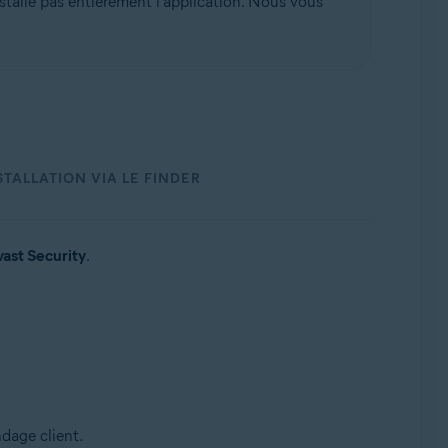
stalle pas entièrement l'application. Nous vous
TALLATION VIA LE FINDER
vast Security
.
dage client.