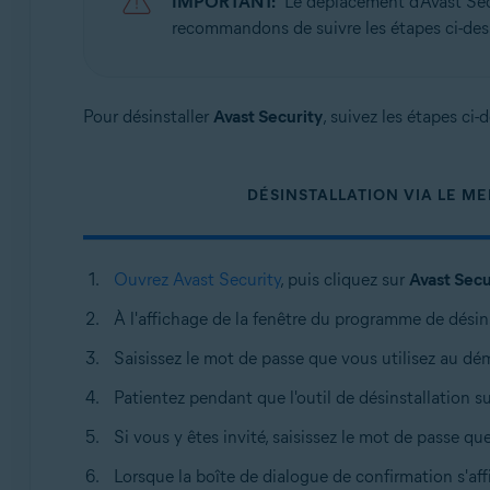
IMPORTANT:
Le déplacement d'Avast Sec
Systèmes d'exploitation:
recommandons de suivre les étapes ci-des
Apple macOS 13.x (Ventura)
Apple macOS 12.x (Monterey)
Apple macOS 11.x (Big Sur)
Pour désinstaller
Avast Security
, suivez les étapes ci
Apple macOS 10.15.x (Catalina)
Apple macOS 10.14.x (Mojave)
Apple macOS 10.13.x (High Sierra)
DÉSINSTALLATION VIA LE M
Apple macOS 10.12.x (Sierra)
Apple Mac OS X 10.11.x (El Capitan)
Ouvrez Avast Security
, puis cliquez sur
Avast Secu
À l'affichage de la fenêtre du programme de désins
Saisissez le mot de passe que vous utilisez au dé
Patientez pendant que l'outil de désinstallation 
Si vous y êtes invité, saisissez le mot de passe q
Lorsque la boîte de dialogue de confirmation s'aff