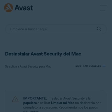
Desinstalar Avast Security del Mac
Se aplica a Avast Security para Mac
MOSTRAR DETALLES
Productos:
Avast Security 15.x para Mac
IMPORTANTE:
Trasladar Avast Security a la
Sistemas operativos:
papelera
o utilizar
Limpiar mi Mac
no desinstala por
completo la aplicación. Recomendamos los pasos
Apple macOS 13.x (Ventura)
siguientes.