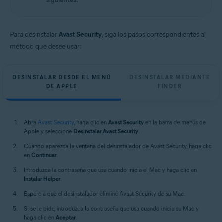
Apple macOS 12.x (Monterey)
Apple macOS 11.x (Big Sur)
Apple macOS 10.15.x (Catalina)
Apple macOS 10.14.x (Mojave)
Para desinstalar
Avast Security
, siga los pasos correspondientes al
Apple macOS 10.13.x (High Sierra)
método que desee usar:
Apple macOS 10.12.x (Sierra)
Apple Mac OS X 10.11.x (El Capitan)
DESINSTALAR DESDE EL MENÚ
DESINSTALAR MEDIANTE
DE APPLE
FINDER
Abra
Avast Security
, haga clic en
Avast Security
en la barra de menús de
Apple y seleccione
Desinstalar Avast Security
.
Cuando aparezca la ventana del desinstalador de Avast Security, haga clic
en
Continuar
.
Introduzca la contraseña que usa cuando inicia el Mac y haga clic en
Instalar Helper
.
Espere a que el desinstalador elimine Avast Security de su Mac.
Si se le pide, introduzca la contraseña que usa cuando inicia su Mac y
haga clic en
Aceptar
.