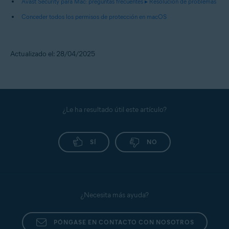
Avast Security para Mac: preguntas frecuentes ▸ Resolución de problemas
Conceder todos los permisos de protección en macOS
Actualizado el: 28/04/2025
¿Le ha resultado útil este artículo?
SÍ
NO
¿Necesita más ayuda?
PÓNGASE EN CONTACTO CON NOSOTROS