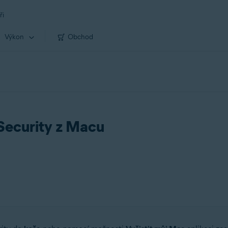
ři
Výkon
Obchod
Security z Macu