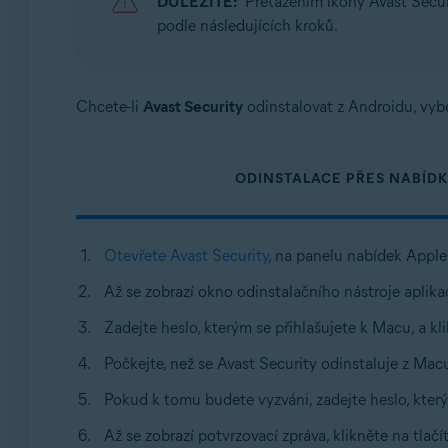
DŮLEŽITÉ:
Přetažením ikony Avast Secu
Operační systémy:
podle následujících kroků.
Apple macOS 13.x (Ventura)
Apple macOS 12.x (Monterey)
Apple macOS 11.x (Big Sur)
Chcete-li
Avast Security
odinstalovat z Androidu, vyb
Apple macOS 10.15.x (Catalina)
Apple macOS 10.14.x (Mojave)
Apple macOS 10.13.x (High Sierra)
ODINSTALACE PŘES NABÍDK
Apple macOS 10.12.x (Sierra)
Apple Mac OS X 10.11.x (El Capitan)
Otevřete Avast Security
, na panelu nabídek Apple
Až se zobrazí okno odinstalačního nástroje aplika
Zadejte heslo, kterým se přihlašujete k Macu, a kl
Počkejte, než se Avast Security odinstaluje z Mac
Pokud k tomu budete vyzváni, zadejte heslo, který
Až se zobrazí potvrzovací zpráva, klikněte na tlač