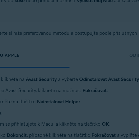
rity do
koše
nebo pomocí možnosti
Vyčistit můj Mac
aplikaci zc
erte si níže preferovanou metodu a postupujte podle příslušných 
U APPLE
ODI
 klikněte na
Avast Security
a vyberte
Odinstalovat Avast Security
ce Avast Security, klikněte na možnost
Pokračovat
.
ikněte na tlačítko
Nainstalovat Helper
.
u.
m se přihlašujete k Macu, a klikněte na tlačítko
OK
.
ítko
Dokončit
, případně klikněte na tlačítko
Pokračovat
a vyplňte 