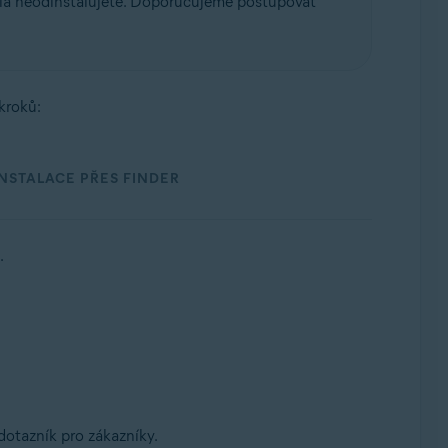
ela neodinstalujete. Doporučujeme postupovat
kroků:
NSTALACE PŘES FINDER
.
dotazník pro zákazníky.