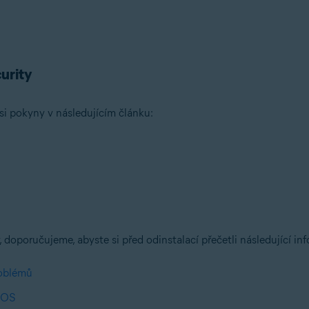
urity
 si pokyny v následujícím článku:
 doporučujeme, abyste si před odinstalací přečetli následující in
roblémů
acOS