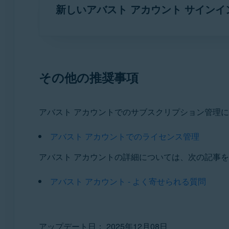
新しいアバスト アカウント サインイ
不足しているサブスクリプションの購入
お使いのデバイス:
アバスト アカウント
にサインインし
新しい
アバスト アカウント
にサイン
WINDOWS P
ページの右上隅で、[
アカウント
] をク
その他の推奨事項
連絡先情報とパスワード
の下で、[
ライセ
アバスト アカウントの資格情報を使用して
アバスト アカウントでのサブスクリプション管理
アバスト プレミアム セキュリティ
ライセンスの購入に使用した電子メールア
アバスト アカウントでのライセンス管理
アバスト セキュアライン VPN
詳細を確認し、[
続行
] をクリックしま
アバスト アカウントの詳細については、次の記事
選択したアバスト製品で、次の手順に従いま
［
メール管理
］で、［
+ 別のメール ア
アバスト アカウント - よく寄せられる質問
アバスト製品を開き、メインアプリケーシ
電子メールを確認して6桁の確認コードを
お使いの製品に応じて、次の関連する手
ライセンスが正常に復元されました。
アバスト プレミアム セキュリティ
：
アップデート日： 2025年12月08日