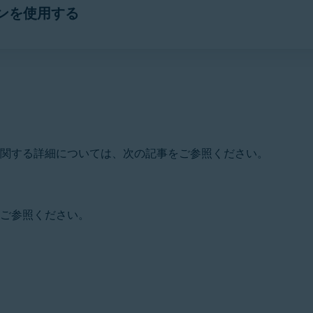
ンを使用する
時に指定したメール アドレスを確認します。
注文確認メール
が
て、［
アカウント設定
］タイルをクリックします。
インします。
C
リックし、プルダウンメニューから [
アカウント設定
] を選択し
ンスを復元する
] をクリックします。
サインインするオプションは、Mac 用の次のアバスト製品で利
に関する詳細については、次の記事をご参照ください。
ドレスを入力して [
続行
] をクリックします。
す。メールアドレスの更新を完了するための確認コードが記載さ
をご参照ください。
す。
ドレスを追加
］をクリックします。
ョン画面の右上隅にある [
メニュー
] をクリックします
入力し、[
確認
] をクリックします。
☰
順をご参照ください。
［
アバスト アカウントにサインイン
］をクリックします。