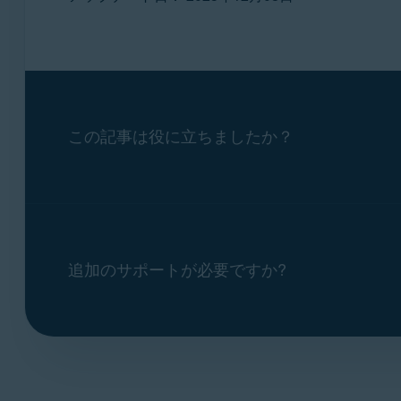
不足しているライセンスの購入時に提供
アバスト セキュアライン VPN
:
ライ
す。
アバスト アカウントの認証情報を入力
アバスト アカウント
にサインインすると
この記事は役に立ちましたか？
メール ボックスに移動し、アバストか
追加のサポートが必要ですか?
［
メールを確認
］ボタンをクリックしま