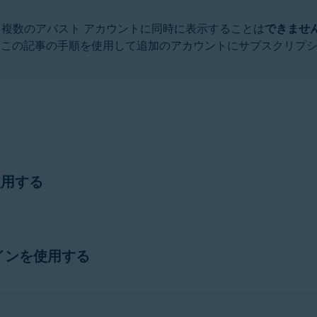
、複数のアバスト アカウントに同時に表示することは
できませ
、この記事の手順を使用して追加のアカウントにサブスクリプ
使用する
の製品に対して有効な場合は、1 台のデバイスの 1 つの製品
インを使用する
レスとリンクされているすべてのサブスクリプションを追加する
の製品とプラットフォームではまだ利用できません。