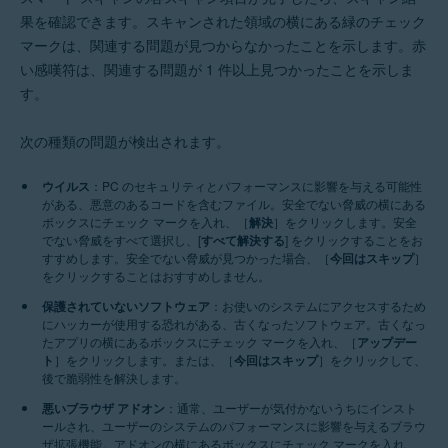
果を確認できます。スキャンされた領域の横にある緑のチェック
マークは、関連する問題が見つからなかったことを示します。赤
い感嘆符は、関連する問題が 1 件以上見つかったことを示しま
す。
次の種類の問題が検出されます。
ウイルス
：PC のセキュリティとパフォーマンスに影響を与える可能性
がある、悪意のあるコードを含むファイル。安全でない脅威の横にある
ボックスにチェック マークを入れ、［
解決
］をクリックします。安全
でない脅威をすべて選択し、[
すべて解決する
] をクリックすることをお
すすめします。安全でない脅威が見つかった場合、［
今回はスキップ
］
をクリックすることはおすすめしません。
保護されていないソフトウェア
：お使いのシステムにアクセスするため
にハッカーが使用する恐れがある、古くなったソフトウェア。古くなっ
たアプリの横にあるボックスにチェック マークを入れ、［
アップデー
ト
］をクリックします。または、［
今回はスキップ
］をクリックして、
後で脆弱性を解決します。
悪いブラウザ アドオン
：通常、ユーザーが気付かないうちにインスト
ールされ、ユーザーのシステムのパフォーマンスに影響を与えるブラウ
ザ拡張機能。アドオンの横にあるボックスにチェック マークを入れ、