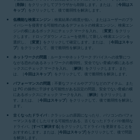
［
削除
］をクリックしてブラウザから削除します。または、［
今回はス
キップ
］をクリックして、後で脆弱性を解決します。
低機能な検索エンジン
：検索結果の精度が低い、またはユーザーのプラ
イバシーを侵害する可能性のあるデフォルトの検索エンジン。検索エン
ジンの横にあるボックスにチェック マークを入れ、［
変更
］をクリッ
クします。ドロップダウン メニューを使用して新しい検索エンジンを
選択し、
［変更］
をクリックして確定します。または、［
今回はスキッ
プ
］をクリックして、後で脆弱性を解決します。
ネットワークの問題
：ルーターやネットワーク デバイスへの攻撃につ
ながる恐れのあるネットワークの脆弱性。安全でない脅威の横にあるボ
ックスにチェック マークを入れ、［
解決
］をクリックします。また
は、［
今回はスキップ
］をクリックして、後で脆弱性を解決します。
パフォーマンスの問題
：不要なファイルやアプリなどのアイテム、また
は PC の操作に干渉する可能性がある設定の問題。安全でない脅威の横
にあるボックスにチェック マークを入れ、［
解決
］をクリックしま
す。または、［
今回はスキップ
］をクリックして、後で脆弱性を解決し
ます。
古くなったドライバ
：クラッシュの原因になったり、パソコンのパフォ
ーマンスを遅くしたりする可能性がある、古くなったドライバや脆弱な
ドライバ。[
すべて解決する
] をクリックしてドライバを更新することを
おすすめします。または、[
今回はスキップ
] をクリックして、後で問題
を解決します。