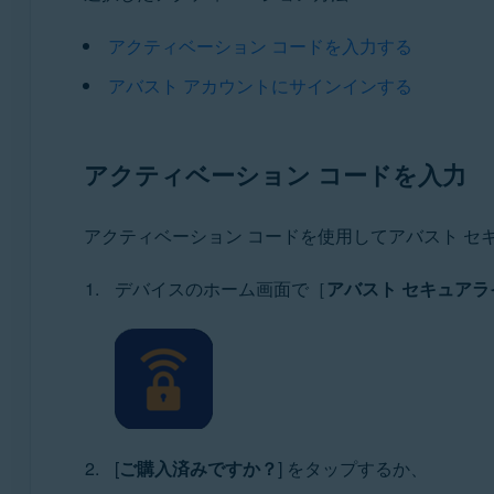
Google Android 6.0（Marshmallow、API 23）以降
アクティベーション コードを入力する
アバスト アカウントにサインインする
Apple iOS 14.0 以降
アクティベーション コードを入力
アクティベーション コードを使用してアバスト セ
デバイスのホーム画面で［
アバスト セキュアライ
[
ご購入済みですか？
] をタップするか、