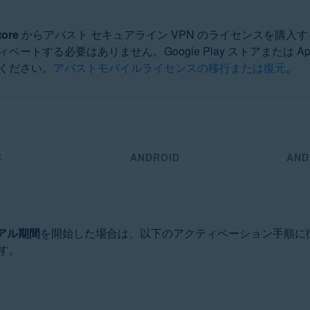
tore
からアバスト セキュアライン VPN のライセンスを購
トする必要はありません。Google Play ストアまたは App
ください。
アバストモバイルライセンスの移行または復元
。
ation
ucation - 32 / 64 ビット
 ビット
ット
rofessional / Enterprise / Ultimate - Service Pack 1、32 / 64 ビット
C
ANDROID
AND
アル期間
を開始した場合は、以下のアクティベーション手順に
す。