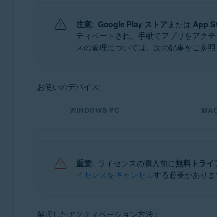
アバスト セキュアライン VPN 6.x Android 版
アバスト セキュアライン VPN 6.x iOS 版
注意:
Google Play ストア
または
App S
ティベートされ、手動でアプリをアクティベー
オペレーティング システム:
スの管理については、次の記事をご参照
Microsoft Windows 11 Home / Pro / Enterprise / Educ
Microsoft Windows 10 Home / Pro / Enterprise / Ed
Microsoft Windows 8.1 / Pro / Enterprise - 32 / 64
お使いのデバイス:
Microsoft Windows 8 / Pro / Enterprise - 32 / 64 ビ
Microsoft Windows 7 Home Basic / Home Premium / P
WINDOWS PC
MA
Apple macOS 14.x (Sonoma)
Apple macOS 13.x（Ventura）
Apple macOS 12.x（Monterey）
Apple macOS 11.x（Big Sur）
重要:
ライセンスの購入前に
無料トライ
Apple macOS 10.15.x（Catalina）
イセンスをキャンセル
する必要がありま
Apple macOS 10.14.x（Mojave）
Apple macOS 10.13.x（High Sierra）
Apple macOS 10.12.x（Sierra）
選択したアクティベーション方法：