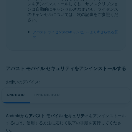
ンをアンインストールしても、サブスクリプショ
アバスト モバイル セキュリティ プレミアム 24.x iOS 版
ンは自動的にキャンセル
されません
。ライセンス
アバスト モバイル セキュリティ 24.x iOS 版
のキャンセルについては、次の記事をご参照くだ
さい。
オペレーティング システム:
アバスト ライセンスのキャンセル - よく寄せられる質
Google Android 9.0（Pie、API 28）以降
問
Apple iOS 15.0 以降
iPhone、iPad、iPod touch 対応
アバスト モバイル セキュリティをアンインストールする
お使いのデバイス:
ANDROID
IPHONE/IPAD
Androidから
アバスト モバイル セキュリティ
をアンインストール
するには、使用する方法に応じて以下の手順を実行してくださ
い。