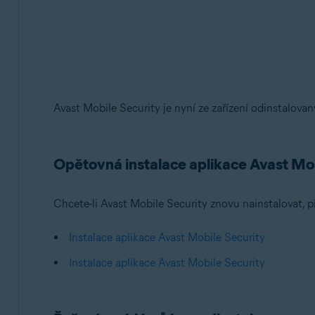
POZNÁMKA:
Odinstalace přes Obchod 
Na hlavní obrazovce zařízení klepněte na ikonu
O
Vyhledejte
a z výsled
Avast Mobile Security
Klepněte na
Odinstalovat
a opětovným klepnutí