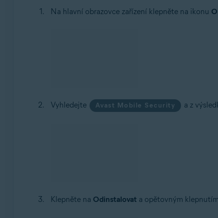
Avast Mobile Security je nyní ze zařízení odinstalovan
Odinstalace přes Obchod Google Play