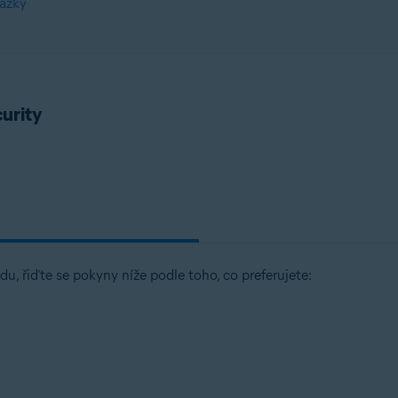
tázky
urity
u, řiďte se pokyny níže podle toho, co preferujete: