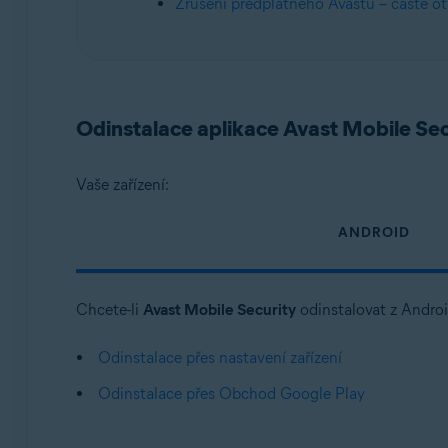
Zrušení předplatného Avastu – časté o
Odinstalace aplikace Avast Mobile Sec
Vaše zařízení:
ANDROID
Chcete-li
Avast Mobile Security
odinstalovat z Android
Odinstalace přes nastavení zařízení
Odinstalace přes Obchod Google Play