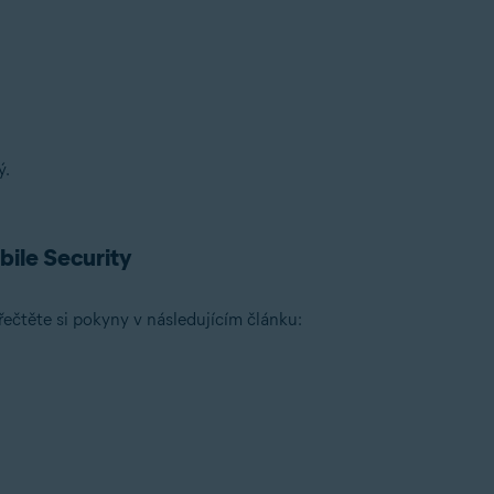
Google Play
není
možná, pokud má Avast Mobile Security aktivo
bchod Google Play
a otevřete tak obchod s aplikacemi.
ků hledání vyberte Avast Mobile Security.
m na
Odinstalovat
odinstalaci potvrďte.