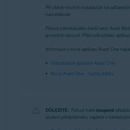
Operační systémy:
Při všech nových instalacích na zařízeních
Android a iOS
nainstalovat.
Pokud odinstalujete starší verzi Avast Mob
je možné obnovit. Před odinstalací aplika
Informace o nové aplikaci Avast One najde
Odinstalace aplikace Avast One
Nový Avast One – časté otázky
DŮLEŽITÉ:
Pokud máte
koupené
předpla
zrušení předplatného najdete v následujíc