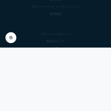
ダイバーシティとインクルージョン
採用情報
プライバシーポリシー
製品ポリシー
法務
脆弱性を報告
現代奴隷法に関する声明
特定商取引法に基づく表示
サブスクリプションの詳細
Cookie Settings
© 2025 Gen Digital Inc.
All rights reserved.