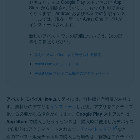
セキュリティは Google Play ストアおよび App
Store から削除されており、まもなく利用できな
オペレーティング システム:
くなります。Android および iOS での新規インス
Android、iOS
トールでは、現在、新しい Avast One アプリが
インストールされます。
新しいアバスト ワンの詳細については、次の記
事をご参照ください。
新しい Avast One - よく寄せられる質問
Avast One のインストール
Avast One プレミアム機能のアクティベート
アバスト モバイル セキュリティ
には、無料版と有料版がありま
す。無料版のアプリを
インストール
した後、アプリをアクティブ
化する必要がある場合があります。
Google Play ストア
または
App Store
で購入したライセンスは、購入時に使用したデバイス
で自動的にアクティベートされます。
アバストストア
など、
別のアバスト販売チャネルで購入した場合は、有効なアクティベ