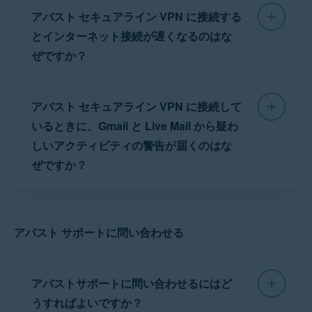
デバイスにアバストライセンス
機能していない場合は、ネットワーク設定を確認し
アバスト セキュアライン VPN に接続する
から所在地を識別しようと試みますが、このプ
を移行する
。
てください。
ロセスは
IP ジオロケーション
と呼ばれます。IP
とインターネット接続が遅くなるのはな
別の場所のアバスト サーバーを選択します。アバス
ジオロケーションでは、IP アドレスの範囲と地
ト セキュアライン VPN を開き、メイン画面下部の
ぜですか？
[
サーバーの場所
] をタップし、別の場所をタップし
理的な情報を組み合わせたデータベースが使用
ます。
されます。このデータベースの情報は、いくつ
アバスト セキュアライン VPN を使用している
VPN プロトコルを [
ミミック
] に変更します。多くの
かの理由により不正確になる可能性がありま
アバスト セキュアライン VPN に接続して
ときにインターネット接続の速度が低下するこ
場合、VPN の使用が制限されていたりデフォルトで
す。
とがあります。これは、VPN がトラフィックと
ブロックされていたりする国では、この方法が役に
いるときに、Gmail と Live Mail から疑わ
立ちます。VPN プロトコルを変更するには、[
設
データをサーバーに送信する前に暗号化するた
しいアクティビティの警告が届くのはな
定
] (歯車アイコン) ▸ [
VPN プロトコル
] に移動し、[
ミ
アバストでは、IP ジオロケーション データベースに
めに起こります。サーバーの距離と容量によっ
ミック
] を選択します。
正確な情報を提供すべく最善を尽くしていますが、
ぜですか？
ては、このプロセスによってインターネット接
データベース プロバイダーがロケーションを更新す
Android デバイスで他の VPN サービスが実行されて
るのにかなり時間がかかることがあります。
続が若干遅くなる可能性があるものの、安全性
いる場合は、その接続を解除します。別の VPN に
インターネットに接続し、アバスト セキュアラ
は高まります。
接続していると、アバスト セキュアライン VPN が
ウェブサイトがジオロケーション データベースの古
イン VPN を別の場所で使用すると、Gmail と
正常に作動しない可能性があります。
いバージョンを使用している可能性もあります。
アバスト サポートに問い合わせる
Live Mail がこの変更を検出する場合がありま
このような問題のトラブルシューティングに
ライセンスが有効であることを確認します。アバス
一部の主要ウェブサイト（Google など）は、過去
す。疑わしいアクティビティについて報告する
ト セキュアライン VPN を開き、[
設定
] (歯車ア
にユーザー トラフィックがどの IP アドレスから来
は、次の記事をご参照ください。
イコン) ▸ [
ライセンス
] の順に移動します。ライセン
メールがユーザーに届くことがあります。別の
たかに基づいたデータベースを維持しています。
スの種類と
アクティベーションコード
が画面に表示
アバストサポートに問い合わせるにはど
場所にいる他人がユーザーのメールにアクセス
特定のロケーションではアバストが専用サーバーを
アバスト セキュアライン VPN でネット接続が遅く
されていることを確認します。アクティベーション
したと考えられる場合は、パスワードを変更す
借り受け、IP ジオロケーション データベースの更新
なる問題のトラブルシューティング
うすればよいですか？
の手順については、次の記事をご参照ください。
ア
はアバストに代わってサーバー プロバイダーが行っ