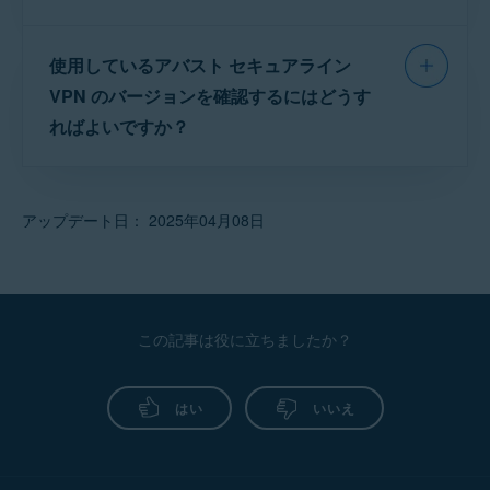
バスト セキュアライン VPN ライセンスのアクティ
るよう求められます。
ています。アバストはチェコ共和国の企業であるた
ベート
。
め、これらのプロバイダーでは、ロケーションが
アプリをアンインストールして再インストールして
「チェコ共和国」として表示される場合がありま
使用しているアバスト セキュアライン
アバスト サポートのページ
では、セルフ サ
みてください。アプリケーションをアンインストー
す。このようなことが発生した場合、AVG はプロバ
ービスで対処できるヘルプ記事が多数公開され
VPN のバージョンを確認するにはどうす
ルした後、Android デバイスを再起動します。手順
イダーと協力して AVG のサーバー ロケーションを
の詳細については、次の記事をご参照ください。
ています。ただし問題によっては、アバスト サ
正確なものに更新します。
ればよいですか？
ポートで詳細を調査する必要があります。
アバスト セキュアライン VPN をアンインスト
トラブルシューティングを行う目的で、アバス
ールする
アバスト セキュアライン VPNで問題が発生した
ト サポートの担当者からアプリケーションのバ
アバスト セキュアライン VPN のインストール
アップデート日： 2025年04月08日
場合は、
アバストサポートにお問い合わせ
いた
ージョン番号の提供を求められる場合がありま
だけます。サポート担当者が問題の解決をサポ
それでもアバスト セキュアライン VPN で接続
す。
ートします。
を確立または維持できない場合は、接続してい
る Wi-Fi または携帯ネットワークのネットワー
使用しているアバスト セキュアライン VPN の
クポリシーが問題の原因である可能性がありま
バージョンを確認：
この記事は役に立ちましたか？
す。
アバスト セキュアライン VPN を開き、[
設定
]
(歯車アイコン) ▸ [
概要
] の順に移動します。
はい
いいえ
アプリのバージョン番号は、[
現在のバージョン
] に
表示されます。