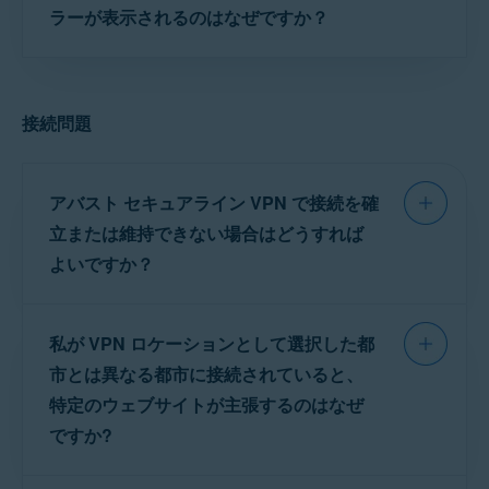
す。未使用のデバイスでアバスト セキュアライ
ラーが表示されるのはなぜですか？
のキャンセル - よく寄せられる
アバスト製品のアクティベーション問題のトラブル
ン VPN がアクティベートまたは接続されていな
質問
。
シューティング
いことを確認するようおすすめします。
このエラーは通常、
使用許諾契約
の条項に違
問題が解決しない場合は、
アバスト サポート
に
反し、アカウントが一時的に使用停止になって
お問い合わせください。
ライセンスが不正に使用されている可能性があ
接続問題
いるときに発生します。アカウント再アクティ
る場合は、
アバストサポート
にお問い合わせく
ベートするには、
アバスト サポート
にお問い合
ださい。
わせください。
アバスト セキュアライン VPN で接続を確
立または維持できない場合はどうすれば
ヒント:
ライセンスの最大デバ
イス数は、ご購入後に受け取ら
よいですか？
れた
注文確認メール
またはお客
様の
アバスト アカウント
で確
アバスト セキュアライン VPN が接続を確立ま
認できます。
私が VPN ロケーションとして選択した都
たは維持できない場合は、次のトラブルシュー
すでにライセンスを最大デバイ
ティング手順をお試しください。
市とは異なる都市に接続されていると、
ス数で使用している場合は、新
しいデバイスでアクティブ化す
特定のウェブサイトが主張するのはなぜ
る前に、既存のデバイスで
アク
アバスト セキュアライン VPN が切断されているこ
ですか?
ティベーション解除
する必要が
とを確認し、アプリのメイン画面に [
接続
] が表示さ
あります。手順については、次
れていることを確認した後、ネット接続が機能して
の記事をご参照ください。
別の
いるかどうかを確認します。インターネット接続が
ウェブサイトはしばしば、閲覧者の IP アドレス