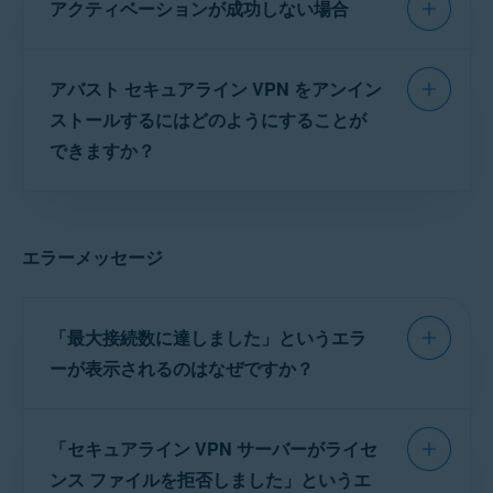
アクティベーションが成功しない場合
ュアライン VPN のインストールをお試しになる
ことをおすすめします。
サブスクリプションがアバスト セキュアライン
アバスト セキュアライン VPN のインストール
アバスト セキュアライン VPN をアンイン
VPN に対して有効であることを確認してくださ
い。
アバスト モバイル セキュリティ プレミア
ストールするにはどのようにすることが
問題が解決しない場合は、
アバスト サポート
に
ム
のライセンスを使用してアバスト セキュアラ
できますか？
お問い合わせください。
イン VPN をアクティベートすることはできませ
ん。
アンインストール手順の詳細については、次の
記事をご参照ください。
次の記事の詳しい手順を使って、アバスト セキ
エラーメッセージ
ュアライン VPN のアクティベーションをお試し
アバスト セキュアライン VPN をアンインストール
になることをお勧めします。
する
「最大接続数に達しました」というエラ
アバスト セキュアライン VPN ライセンスのアクテ
ーが表示されるのはなぜですか？
ィベート
注意:
デバイスからアバスト セ
キュアライン VPN を削除して
アクティベーションがうまくいかない場合は、
も、ライセンスは自動的にキャ
このエラーは、同じライセンスを使用してアバ
ンセルされません。アバスト サ
次の記事の追加のトラブルシューティングの手
「セキュアライン VPN サーバーがライセ
スト セキュアライン VPN サーバーに接続しよ
ブスクリプションのキャンセル
順をご参照ください。
については、次の記事をご参照
うとするデバイスが多すぎる場合に発生しま
ンス ファイルを拒否しました」というエ
ください。
アバストライセンス