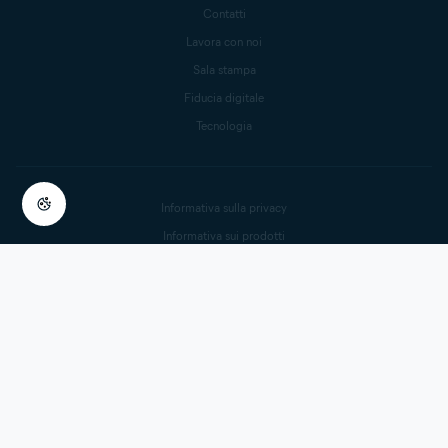
Contatti
Lavora con noi
Sala stampa
Fiducia digitale
Tecnologia
Informativa sulla privacy
Informativa sui prodotti
Informazioni legali
Segnala vulnerabilità
Informativa sulla schiavitù moderna
Dettagli abbonamento
Cookie Settings
Recedere dal contratto