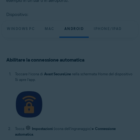
esempio in un bar o in aeroporto.
Windows, macOS, Android e iOS
Dispositivo:
WINDOWS PC
MAC
ANDROID
IPHONE/IPAD
Abilitare la connessione automatica
Toccare l’icona di
Avast SecureLine
nella schermata Home del dispositivo
Si apre l’app.
Tocca
Impostazioni
(icona dell'ingranaggio) ▸
Connessione
automatica
.