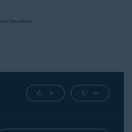
Avast SecureLine.
SÍ
NO