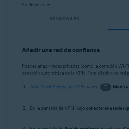
Sistemas operativos:
Su dispositivo:
Windows, macOS, Android y iOS
WINDOWS PC
Añadir una red de confianza
Puedes añadir redes privadas (como la conexión Wi-Fi d
conexión automática de la VPN. Para añadir una red pr
Abre Avast SecureLine VPN
y ve a
Menú
☰
En la pantalla de VPN, bajo
conectarse a redes q
En la pantalla de
Red de confianza
, haz clic en
Co