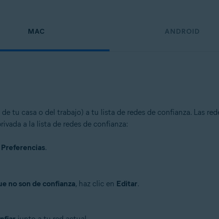
MAC
ANDROID
e tu casa o del trabajo) a tu lista de redes de confianza. Las re
ivada a la lista de redes de confianza:
▸
Preferencias
.
ue no son de confianza
, haz clic en
Editar
.
nfiar
junto a tu red actual.