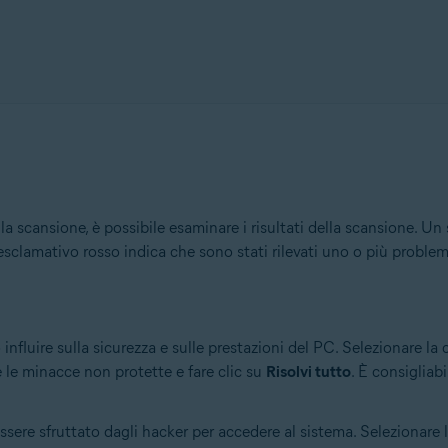
a scansione, è possibile esaminare i risultati della scansione. U
sclamativo rosso indica che sono stati rilevati uno o più problemi
nfluire sulla sicurezza e sulle prestazioni del PC. Selezionare la
e le minacce non protette e fare clic su
Risolvi tutto
. È consigliab
sere sfruttato dagli hacker per accedere al sistema. Selezionare l