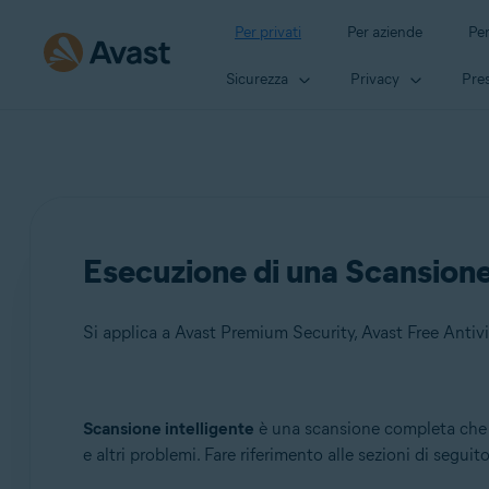
Per privati
Per aziende
Per
Sicurezza
Privacy
Pres
Esecuzione di una Scansione 
Si applica a Avast Premium Security, Avast Free Antiv
Prodotti:
Scansione intelligente
è una scansione completa che co
e altri problemi. Fare riferimento alle sezioni di seguit
Avast Premium Security
Avast Free Antivirus