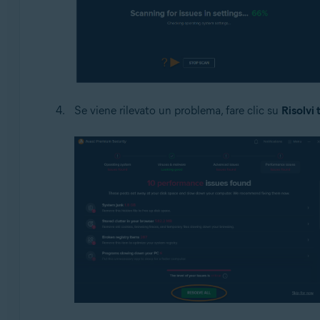
Se viene rilevato un problema, fare clic su
Risolvi 