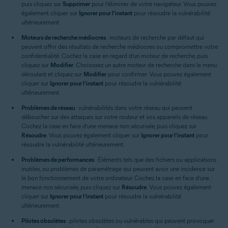
puis cliquez sur
Supprimer
pour l’éliminer de votre navigateur. Vous pouvez
également cliquer sur
Ignorer pour l’instant
pour résoudre la vulnérabilité
ultérieurement.
Moteurs de recherche médiocres
: moteurs de recherche par défaut qui
peuvent offrir des résultats de recherche médiocres ou compromettre votre
confidentialité. Cochez la case en regard d’un moteur de recherche, puis
cliquez sur
Modifier
. Choisissez un autre moteur de recherche dans le menu
déroulant et cliquez sur
Modifier
pour confirmer. Vous pouvez également
cliquer sur
Ignorer pour l’instant
pour résoudre la vulnérabilité
ultérieurement.
Problèmes de réseau
: vulnérabilités dans votre réseau qui peuvent
déboucher sur des attaques sur votre routeur et vos appareils de réseau.
Cochez la case en face d’une menace non sécurisée, puis cliquez sur
Résoudre
. Vous pouvez également cliquer sur
Ignorer pour l’instant
pour
résoudre la vulnérabilité ultérieurement.
Problèmes de performances
: Éléments tels que des fichiers ou applications
inutiles, ou problèmes de paramétrage qui peuvent avoir une incidence sur
le bon fonctionnement de votre ordinateur. Cochez la case en face d’une
menace non sécurisée, puis cliquez sur
Résoudre
. Vous pouvez également
cliquer sur
Ignorer pour l’instant
pour résoudre la vulnérabilité
ultérieurement.
Pilotes obsolètes
: pilotes obsolètes ou vulnérables qui peuvent provoquer