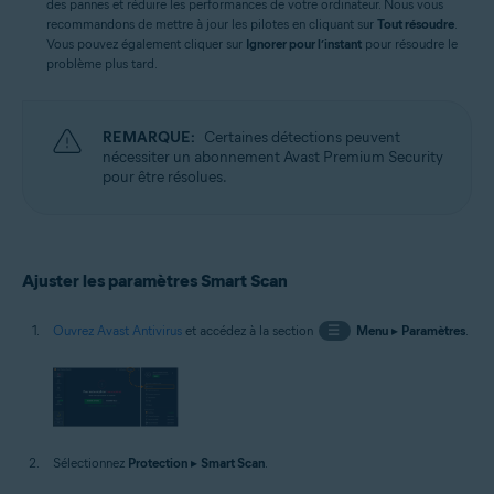
des pannes et réduire les performances de votre ordinateur. Nous vous
recommandons de mettre à jour les pilotes en cliquant sur
Tout résoudre
.
Vous pouvez également cliquer sur
Ignorer pour l’instant
pour résoudre le
problème plus tard.
REMARQUE:
Certaines détections peuvent
nécessiter un abonnement Avast Premium Security
pour être résolues.
Ajuster les paramètres Smart Scan
Ouvrez Avast Antivirus
et accédez à la section
☰
Menu
▸
Paramètres
.
Sélectionnez
Protection
▸
Smart Scan
.