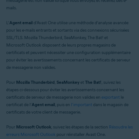
messagerie est non valide lorsque vous envoyez et recevez des e-
Windows
mails.
L’
Agent email
d’Avast One utilise une méthode d’analyse avancée
pour les e-mails entrants et sortants via des connexions sécurisées
SSL/TLS. Mozilla Thunderbird, SeaMonkey, The Bat! et
Microsoft Outlook disposent de leurs propres magasins de
certificats et peuvent nécessiter une configuration supplémentaire
pour éviter les avertissements concernant les certificats de serveur
de messagerie non valides.
Pour
Mozilla Thunderbird
,
SeaMonkey
et
The Bat!
, suivez les
étapes ci-dessous pour éviter les avertissements concernant les
certificats de serveur de messagerie non valides en
exportant
le
certificat de l’
Agent email
, puis en
l’important
dans le magasin de
certificats de votre client de messagerie.
Pour
Microsoft Outlook
, suivez les étapes de la section
Résoudre les
erreurs Microsoft Outlook
pour réinstaller Avast One.