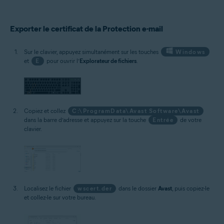
Exporter le certificat de la Protection e-mail
Sur le clavier, appuyez simultanément sur les touches
Windows
et
E
pour ouvrir l’
Explorateur de fichiers
.
Copiez et collez
C:\ProgramData\Avast Software\Avast
dans la barre d’adresse et appuyez sur la touche
Entrée
de votre
clavier.
Localisez le fichier
wscert.der
dans le dossier
Avast
, puis copiez-le
et collez-le sur votre bureau.