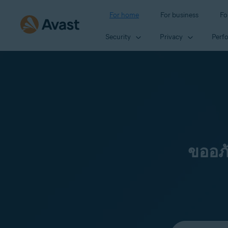
For home
For business
Fo
Security
Privacy
Perf
ขออภ
Select