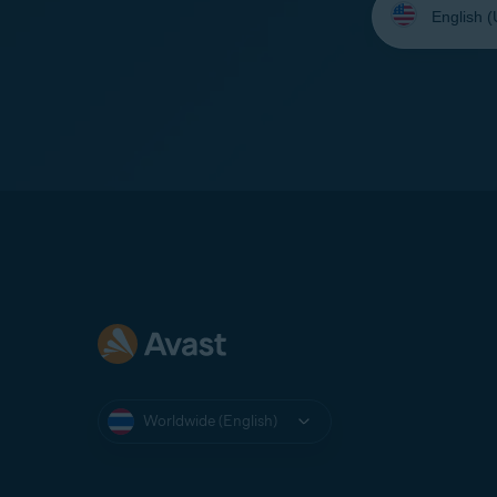
your
language:
Worldwide (English)