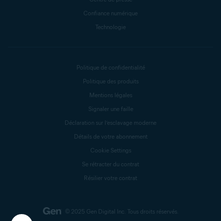
Confiance numérique
Technologie
Politique de confidentialité
Politique des produits
Mentions légales
Signaler une faille
Déclaration sur l’esclavage moderne
Détails de votre abonnement
Cookie Settings
Se rétracter du contrat
Résilier votre contrat
© 2025 Gen Digital Inc.
Tous droits réservés.