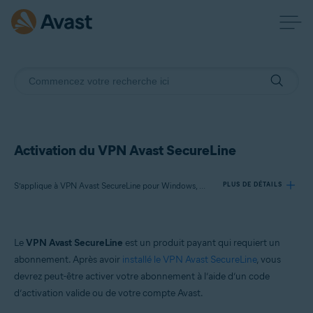
Activation du VPN Avast SecureLine
S’applique à VPN Avast SecureLine pour Windows, VPN Avast SecureLine pour Mac, VPN Avast SecureLine pour Android, VPN Avast SecureLine pour iOS
PLUS DE DÉTAILS
Produits:
Le
VPN Avast SecureLine
est un produit payant qui requiert un
VPN Avast SecureLine 5.x pour Windows
abonnement. Après avoir
installé le VPN Avast SecureLine
, vous
VPN Avast SecureLine 4.x pour Mac
devrez peut-être activer votre abonnement à l’aide d’un code
VPN Avast SecureLine 6.x pour Android
d’activation valide ou de votre compte Avast.
VPN Avast SecureLine 6.x pour iOS