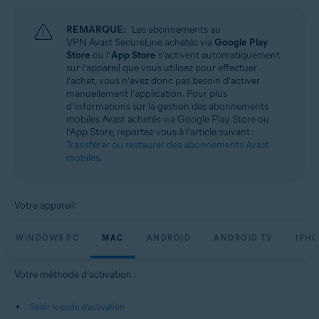
Systèmes d'exploitation:
REMARQUE:
Les abonnements au
Microsoft Windows 11 Famille/Pro/Entreprise/Éducation
VPN Avast SecureLine achetés via
Google Play
Microsoft Windows 10 Famille/Pro/Entreprise/Éducation (32/64 bits)
Store
ou l’
App Store
s’activent automatiquement
Microsoft Windows 8.1/Professionnel/Entreprise (32/64 bits)
sur l’appareil que vous utilisez pour effectuer
Microsoft Windows 8/Professionnel/Entreprise (32/64 bits)
l’achat, vous n’avez donc pas besoin d’activer
Microsoft Windows 7 Édition Familiale Basique/Édition Familiale
manuellement l’application. Pour plus
Premium/Professionnel/Entreprise/Édition Intégrale - Service Pack 1
d’informations sur la gestion des abonnements
(32/64 bits)
mobiles Avast achetés via Google Play Store ou
l’App Store, reportez-vous à l’article suivant :
Apple macOS 14.x (Sonoma)
Transférer ou restaurer des abonnements Avast
Apple macOS 13.x (Ventura)
mobiles
.
Apple macOS 12.x (Monterey)
Apple macOS 11.x (Big Sur)
Apple macOS 10.15.x (Catalina)
Apple macOS 10.14.x (Mojave)
Votre appareil:
Apple macOS 10.13.x (High Sierra)
Apple macOS 10.12.x (Sierra)
WINDOWS PC
MAC
ANDROID
ANDROID TV
IPHO
Google Android 6.0 (Marshmallow, API 23) ou version ultérieure
Votre méthode d’activation :
Apple iOS 14.0 ou version ultérieure
Saisir le code d’activation