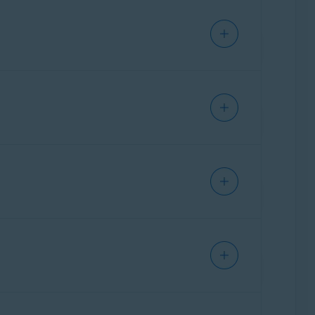
tre le piratage de DNS (Domaine Name System,
 DNS appartenant à Avast. Le piratage de DNS
ity, qui analyse l'activité Internet en temps
ouhaitez accéder vers un autre site qui y
informations de cartes de crédit. Ce type
nalyse les e-mails entrants dans vos comptes
lSite est conçu pour bloquer ces sites web
et. Vous pouvez également trouver où vos
de phishing.
t spécifique.
urité potentiels qui permettent aux menaces
 et les paramètres du routeur.
s usage de vos données personnelles. Si vous
l.
Security
, analyse votre compte de messagerie
hing.
rotéger vos photos, documents et fichiers