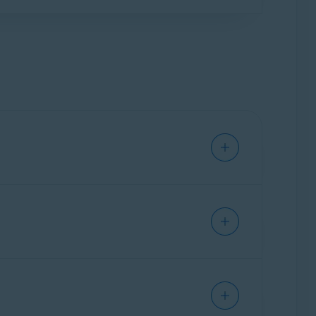
ivant:
rmation de commande.
, disques externes, etc.).