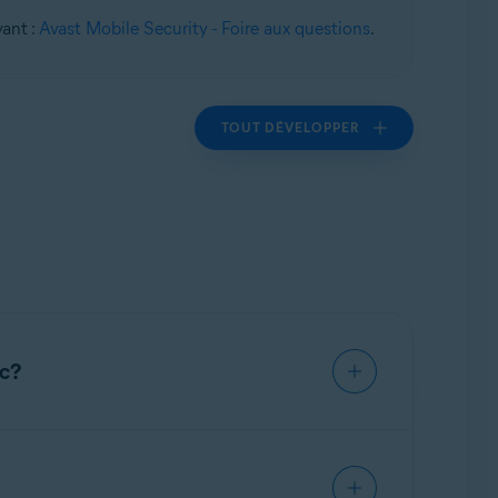
vant :
Avast Mobile Security - Foire aux questions
.
TOUT DÉVELOPPER
ac?
, consultez l'article suivant:
Configuration