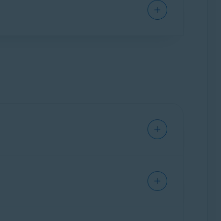
ionnalité contribue à sécuriser
uhaitez protéger contre les applications non
vos dossiers protégés.
et de les isoler complètement de votre système
 logicielles ou virus.
re de menacesAvast, consultez l’article
▸
Général
. Le numéro de version s’affiche en