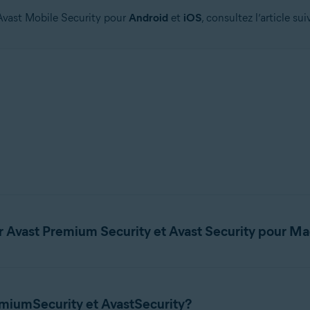
’Avast Mobile Security pour
Android
et
iOS
, consultez l’article sui
ur Avast Premium Security et Avast Security pour M
es exigences système pour Avast Premium Security et Avast Security
remiumSecurity et AvastSecurity?