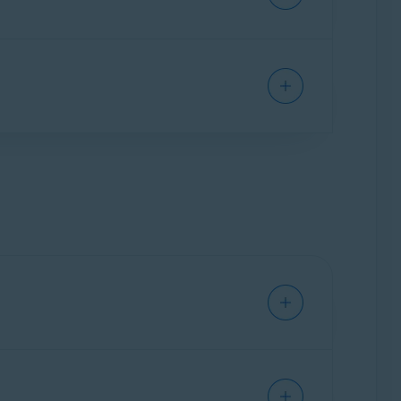
installation, AvastSecurity est prêt à être
logiciel antivirus est installé. Pour
vast Premium Security payant.
res logiciels antivirus
.
 fonctionnalités supplémentaires sont
Real
au
, et l’option de protéger votre boîte aux
on d’AvastPremiumSecurity
.
ivant pour des instructions détaillées: