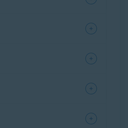
ticle suivant pour recevoir des
 Pour obtenir des instructions détaillées,
est indiquée sous
Abonnements sur ce Mac
.
ultez l’article suivant:
ac.
 un autre appareil, tant que celui-ci utilise la
ws
,
Mac
,
Android
et
iOS
. Vous pouvez