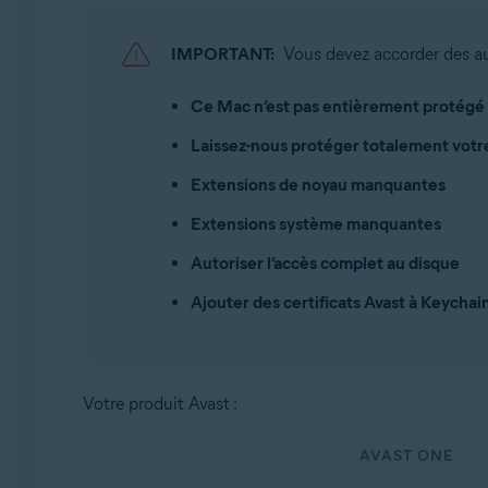
Avast Security 15.x pour Mac
IMPORTANT:
Vous devez accorder des aut
Systèmes d'exploitation:
Apple macOS 15.x (Sequoia)
Ce Mac n’est pas entièrement protégé
Apple macOS 14.x (Sonoma)
Laissez-nous protéger totalement vot
Apple macOS 13.x (Ventura)
Apple macOS 12.x (Monterey)
Extensions de noyau manquantes
Apple macOS 11.x (Big Sur)
Extensions système manquantes
Apple macOS 10.15.x (Catalina)
Apple macOS 10.14.x (Mojave)
Autoriser l’accès complet au disque
Apple macOS 10.13.x (High Sierra)
Ajouter des certificats Avast à Keychai
Votre produit Avast :
AVAST ONE