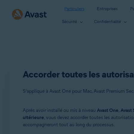
Particuliers
Entreprises
Pa
Sécurité
Confidentialité
Accorder toutes les autoris
S’applique à Avast One pour Mac, Avast Premium Secu
Après avoir installé ou mis à niveau
Avast One
,
Avast 
Produits:
ultérieure
, vous devez accorder toutes les autorisatio
accompagneront tout au long du processus.
Avast One 24.x pour Mac
Avast Premium Security 15.x pour Mac